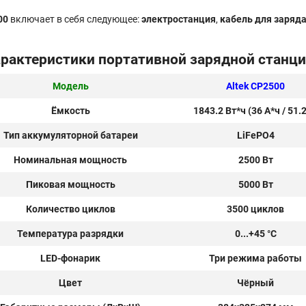
00
включает в себя следующее:
электростанция
,
кабель для заряда
рактеристики портативной зарядной станци
Модель
Altek CP2500
Ёмкость
1843.2 Вт*ч (36 А*ч / 51.2
Тип аккумуляторной батареи
LiFePO4
Номинальная мощность
2500 Вт
Пиковая мощность
5000 Вт
Количество циклов
3500 циклов
Температура разрядки
0...+45 °C
LED-фонарик
Три режима работы
Цвет
Чёрный