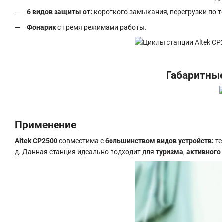
6 видов защиты от:
короткого замыкания, перегрузки по то
Фонарик
с тремя режимами работы.
Габаритные
Применение
Altek CP2500
совместима с
большинством видов устройств:
те
д. Данная станция идеально подходит для
туризма
,
активного