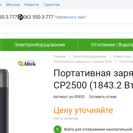
е
Монтаж
Новости
Гарантия
50-3-777
063 550-3-777
Перезвонить вам?
Электрооборудование
Отопление | Водоп
Главная
Электрооборудование
Инверторы, 
Портативные зарядные станции Altek
Портатив
Портативная зар
CP2500 (1843.2 Вт
Артикул: po-30933
Оставить отзыв
Цену уточняйте
Нет в наличии
Войти
для отображения накопительной 
%