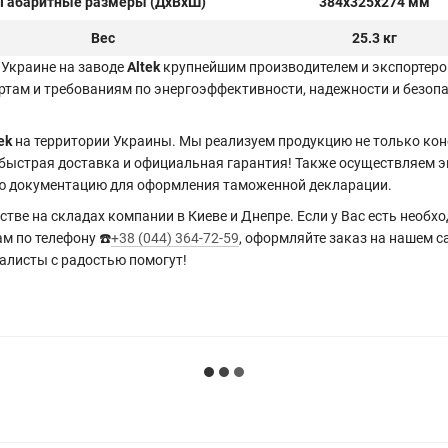
Габаритные размеры (ДxВxШ)
384x325x274 мм
Вес
25.3 кг
 Украине на заводе
Altek
крупнейшим производителем и экспортеро
ртам и требованиям по энергоэффективности, надежности и безоп
ek
на территории Украины. Мы реализуем продукцию не только ко
 быстрая доставка и официальная гарантия! Также осуществляем эк
ую документацию для оформления таможенной декларации.
стве на складах компании в Киеве и Днепре. Если у Вас есть нео
ам по телефону ☎️
+38 (044) 364-72-59
, оформляйте заказ на нашем с
иалисты с радостью помогут!