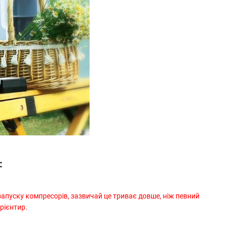
:
апуску компресорів, зазвичай це триває довше, ніж певний
рієнтир.