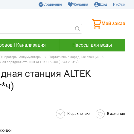
Сравнение
Желания
Вход
Рус
Укр
Мой заказ
ровод | Канализация
Насосы для воды
Генераторы, Аккумуляторы
Портативные зарядные станции
ная зарядная станция ALTEK CP2500 (1843.2 Вт*ч)
ядная станция ALTEK
*ч)
К сравнению
В желания
скидки