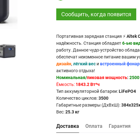
Сообщить, когда появится
Портативная зарядная станция ⚡
Altek 
надёжность. Станция обладает
6-ью ви
работу. Данное чудо-устройство облад
обеспечат неизменное питание вашим 
дизайн
,
лёгкий вес
и
встроенный фонар
активного отдыха!
Номинальная/
пиковая мощность
:
2500
Ёмкость:
1843.2 Вт*ч
Тип аккумуляторной батареи:
LiFePO4
Количество циклов:
3500
Габаритные размеры (ДxВxШ):
384x325
Вес:
25.3 кг
Доставка
Оплата
Гарантия