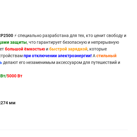
CP2500
⚡ специально разработана для тех, кто ценит свободу и
дами защиты
, что гарантирует безопасную и непрерывную
ает
большой ёмкостью
и
быстрой зарядкой
, которые
устройствам
при отключении электроэнергии!
А
стильный
ь
делают его незаменимым аксессуаром для путешествий и
 Вт/
5000 Вт
x274 мм