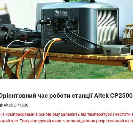
Орієнтовний час роботи станції Altek CP2500
з компресорами в основному залежить від температури і частоти з
ьний час. Тому наведений вище час заряджання розрахований як о