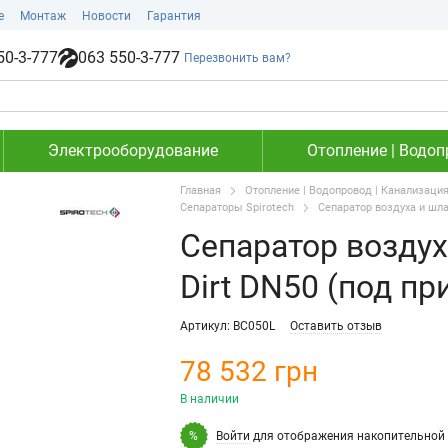
е
Монтаж
Новости
Гарантия
50-3-777
063 550-3-777
Перезвонить вам?
Электрооборудование
Отопление | Водоп
Главная
Отопление | Водопровод | Канализаци
Сепараторы Spirotech
Сепаратор воздуха и шлам
Сепаратор воздух
Dirt DN50 (под пр
Артикул: BC050L
Оставить отзыв
78 532 грн
В наличии
Войти
для отображения накопительной 
%