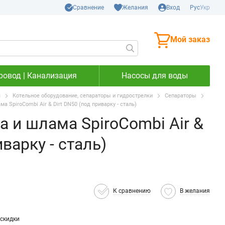
Сравнение
Желания
Вход
Рус
Укр
Мой заказ
ровод | Канализация
Насосы для воды
я
Котельное оборудование, сепараторы и гидрострелки
Сепараторы
а SpiroCombi Air & Dirt DN50 (под приварку - сталь)
а и шлама SpiroCombi Air &
иварку - сталь)
К сравнению
В желания
скидки