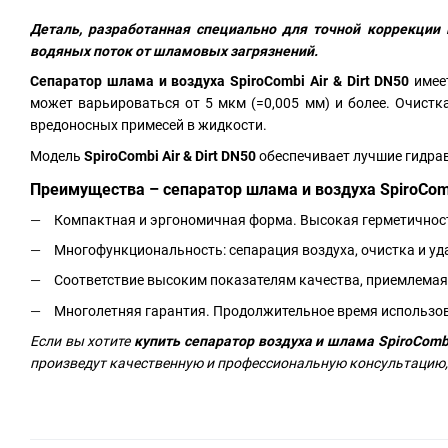
Деталь, разработанная специально для точной коррекции
водяных поток от шламовых загрязнений.
Сепаратор шлама и воздуха SpiroCombi Air & Dirt DN50
имеет
может варьироваться от 5 мкм (=0,005 мм) и более. Очистк
вредоносных примесей в жидкости.
Модель
SpiroCombi Air & Dirt DN50
обеспечивает лучшие гидрав
Преимущества – сепаратор шлама и воздуха SpiroCombi
Компактная и эргономичная форма. Высокая герметичност
Многофункциональность: сепарация воздуха, очистка и уд
Соответствие высоким показателям качества, приемлемая
Многолетняя гарантия. Продолжительное время использо
Если вы хотите
купить сепаратор воздуха и шлама SpiroComb
произведут качественную и профессиональную консультацию,