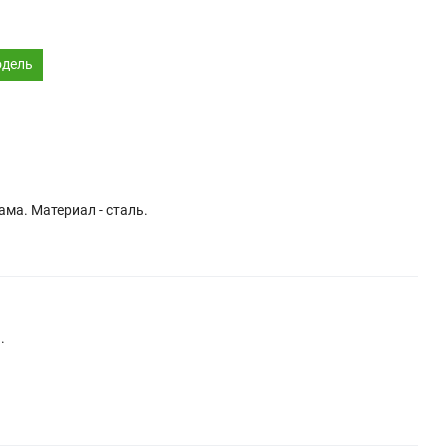
одель
ама. Материал - сталь.
.