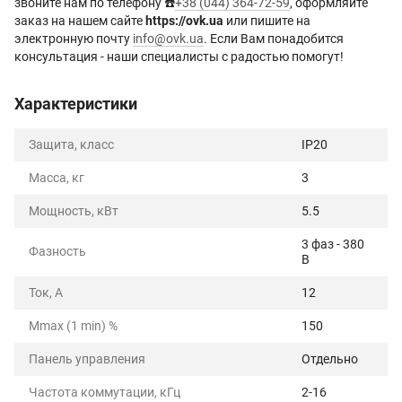
звоните нам по телефону ☎️
+38 (044) 364-72-59
, оформляйте
заказ на нашем сайте
https://ovk.ua
или пишите на
электронную почту
info@ovk.ua
. Если Вам понадобится
консультация - наши специалисты с радостью помогут!
Характеристики
Защита, класс
IP20
Масса, кг
3
Мощность, кВт
5.5
3 фаз - 380
Фазность
В
Ток, А
12
Mmax (1 min) %
150
Панель управления
Отдельно
Частота коммутации, кГц
2-16