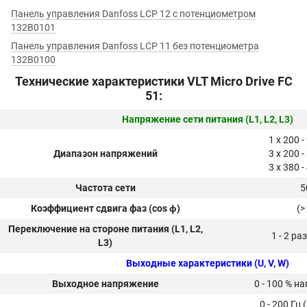
Панель управления Danfoss LCP 12 с потенциометром
132B0101
Панель управления Danfoss LCP 11 без потенциометра
132B0100
Технические характеристики VLT Micro Drive FC
51:
Напряжение сети питания (L1, L2, L3)
1 x 200 -
Диапазон напряжений
3 x 200 -
3 x 380 -
Частота сети
5
Коэффициент сдвига фаз (cos ϕ)
(>
Переключение на стороне питания (L1, L2,
1 - 2 ра
L3)
Выходные характеристики (U, V, W)
Выходное напряжение
0 - 100 % н
0 - 200 Гц