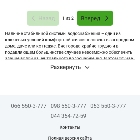
Назад
Вперед
1
из 2
Наличие стабильной системы водоснабжения – один из
ключевых условий комфортной жизни человека в загородном
доме, даче или коттедже. Вне города крайне трудно и в
подавляющем большинстве случаев невозможно обеспечить
здание водой из центрального водоснабжения. В этом случае
вода добывается из скважины. Для ее перекачивания к месту
Развернуть
назначения используют специальное оборудование. К
примеру,
скважинный насос Calpeda
. Главное, чтобы
оборудование было высокого качества, надежности и
эффективности. Оно обязательно должно соответствовать
всем мировым стандартам.
066 550-3-777
098 550-3-777
063 550-3-777
Особенности конструкции глубинных насосов
Calpeda
044 364-72-59
Глубинные насосы обеспечивают не только откачивание воды
Контакты
из скважины, но и ее дальнейшую транспортировку к месту
назначения. Представленные устройства способны
Полная версия сайта