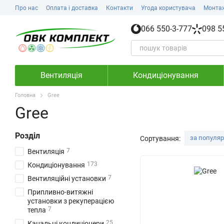
Перейти до основного контенту
Про нас
Оплата і доставка
Контакти
Угода користувача
Монта
066 550-3-777
098 5
Вентиляція
Кондиціонування
Головна
Gree
Gree
Розділ
за популя
Сортування:
7
Вентиляція
173
Кондиціонування
7
Вентиляційні установки
Припливно-витяжні
установки з рекуперацією
7
тепла
25
Канальні кондиціонери