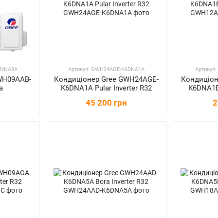
3NNA3A
Артикул: GWH24AGE-K6DNA1A
Артикул
WH09AAB-
Кондиціонер Gree GWH24AGE-
Кондиціон
a
K6DNA1A Pular Inverter R32
K6DNA1B 
45 200 грн
2