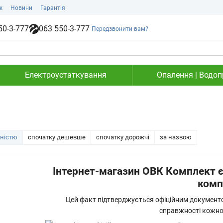
ж
Новини
Гарантія
50-3-777
063 550-3-777
Передзвонити вам?
Електроустаткування
Опалення | Водопр
рністю
спочатку дешевше
спочатку дорожчі
за назвою
Інтернет-магазин ОВК Комплект є
комп
Цей факт підтверджується офіційним документо
справжності кожної