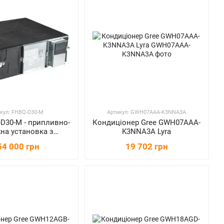
кул: FHBQ-D30-M
Артикул: GWH07AAA-K3NNA3A
-D30-M - припливно-
Кондиціонер Gree GWH07AAA-
на установка з
K3NNA3A Lyra
куператором
54 000 грн
19 702 грн