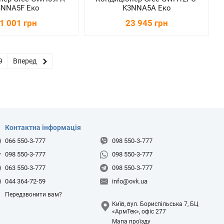
3NNA5F Еко
K3NNA5A Еко
1 001 грн
23 945 грн
9
Вперед
Контактна інформація
066 550-3-777
098 550-3-777
098 550-3-777
098 550-3-777
063 550-3-777
098 550-3-777
044 364-72-59
info@ovk.ua
Передзвонити вам?
Київ, вул. Бориспільська 7, БЦ
«АрмТек», офіс 277
Мапа проїзду