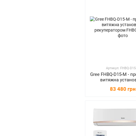
Артикул: FHBQ-D1
Gree FHBQ-D15-M - п
витяжна устано
рекуператор
83 480 грн