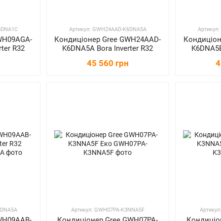
6DNA1C
Артикул: GWH24AAD-K6DNA5A
Артикул
WH09AGA-
Кондиціонер Gree GWH24AAD-
Кондиціон
ter R32
K6DNA5A Bora Inverter R32
K6DNA5B 
45 560 грн
4
6DNA5A
Артикул: GWH07PA-K3NNA5F
Артику
WH09AAB-
Кондиціонер Gree GWH07PA-
Кондиціо