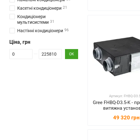
21
Касетні кондиціонери
Кондиціонери
31
мультисистеми
96
Настінні кондиціонери
Ціна, грн
Від Ціна, грн
До Ціна, грн
ОК
Артикул: FHBQ-D3.
Gree FHBQ-D3.5-K - п
витяжна устано
рекуператор
49 320 грн