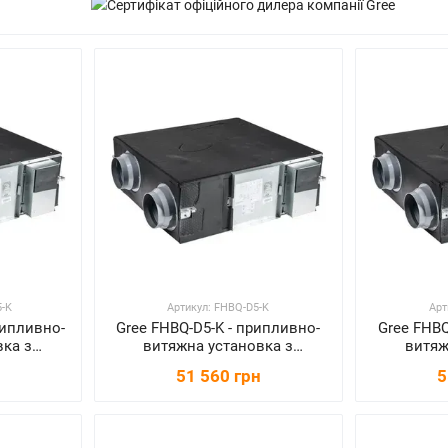
5-K
Артикул: FHBQ-D5-K
Арт
рипливно-
Gree FHBQ-D5-K - припливно-
Gree FHBQ
вка з
витяжна установка з
витяж
ом
рекуператором
ре
51 560 грн
5