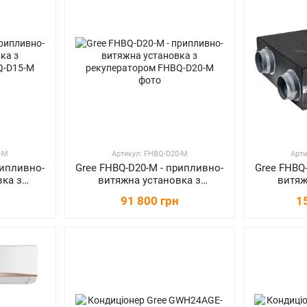
5-M
Артикул: FHBQ-D20-M
Арти
рипливно-
Gree FHBQ-D20-M - припливно-
Gree FHBQ
вка з
витяжна установка з
витяж
ом
рекуператором
ре
91 800 грн
1