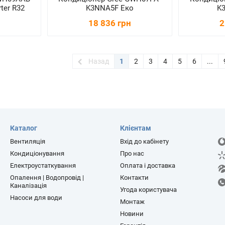
ter R32
K3NNA5F Еко
K
18 836 грн
2
Назад
1
2
3
4
5
6
...
Каталог
Клієнтам
Вентиляція
Вхід до кабінету
Кондиціонування
Про нас
Електроустаткування
Оплата і доставка
Опалення | Водопровід |
Контакти
Каналізація
Угода користувача
Насоси для води
Монтаж
Новини