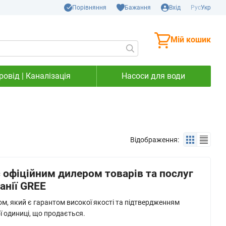
Порівняння
Бажання
Вхід
Рус
Укр
Мій кошик
овід | Каналізація
Насоси для води
Відображення:
 офіційним дилером товарів та послуг
анії GREE
м, який є гарантом високої якості та підтвердженням
 одиниці, що продається.