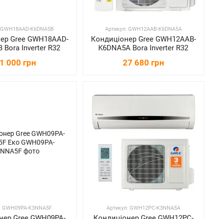
: GWH18AAD-K6DNA5B
Артикул: GWH12AAB-K6DNA5A
ер Gree GWH18AAD-
Кондиціонер Gree GWH12AAB-
Bora Inverter R32
K6DNA5A Bora Inverter R32
1 000 грн
27 680 грн
л: GWH09PA-K3NNA5F
Артикул: GWH12PC-K3NNA5A
нер Gree GWH09PA-
Кондиціонер Gree GWH12PC-