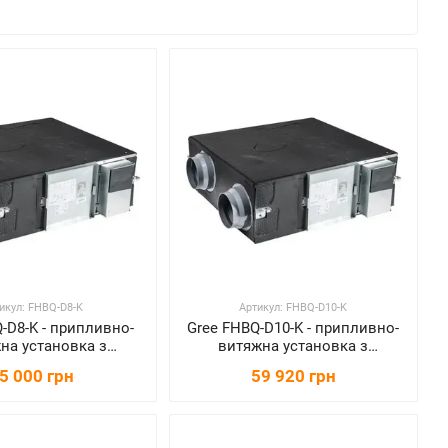
икул: FHBQ-D8-K
Артикул: FHBQ-D10-K
-D8-K - припливно-
Gree FHBQ-D10-K - припливно-
на установка з
витяжна установка з
куператором
рекуператором
5 000 грн
59 920 грн