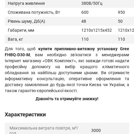
Напруга живлення
380В/50Гц
Споживана потужність, Вт
600
950
Рівень шуму, Дб(А)
48
50
Габарити, мм
1210х1215х452
1210х1
Вага, кг
110
110
Для того, щоб
купити припливно-витяжну установку Gree
FHBQ-D30-M
, вам необхідно зв'язатися з менеджерами
Інтернет магазину «ОВК Комплект», які завжди готові надати
професійну допомогу на вибір кращого кліматичного
обладнання за найбільш доступними цінами. Ви отримаєте
інформативну консультацію, оперативне оформлення та
доставку замовлення до будь-якої точки Києва чи України, а
також гарантію європейської якості.
Дзвоніть та отримуйте знижку!
Характеристики
Максимальна витрата повітря, м³/
3000
год