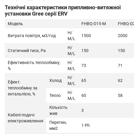
Технічні характеристики припливно-витяжної
установки Gree серії ERV
Модель
FHBQ-D15-M
FHBQ-D
Н/
Витрата повітря, м3/год
1500
2000
М/L
Н/
Статичний тиск, Ра
150
150
М/L
Ефективність теплообміну,
Н/
73
71
%
М/L
Н/
Холод
65
62
Ефект.
М/L
теплообміну за
Н/
ентальпією, %
Тепло
60
58
М/L
Кількість
3
жив
Кабелі подачі
електроживлення
Перетин,
1 Ph
мм2