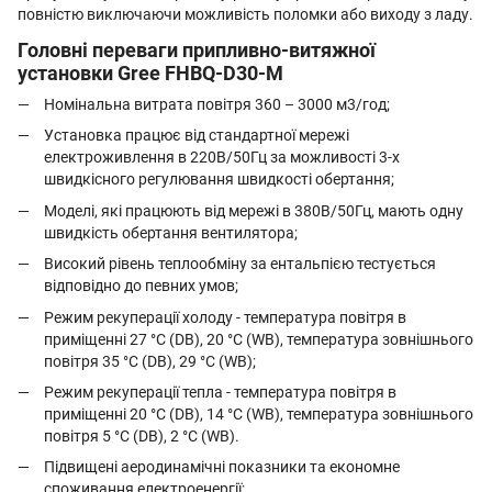
повністю виключаючи можливість поломки або виходу з ладу.
Головні переваги припливно-витяжної
установки Gree FHBQ-D30-M
Номінальна витрата повітря 360 – 3000 м3/год;
Установка працює від стандартної мережі
електроживлення в 220В/50Гц за можливості 3-х
швидкісного регулювання швидкості обертання;
Моделі, які працюють від мережі в 380В/50Гц, мають одну
швидкість обертання вентилятора;
Високий рівень теплообміну за ентальпією тестується
відповідно до певних умов;
Режим рекуперації холоду - температура повітря в
приміщенні 27 °С (DВ), 20 °С (WB), температура зовнішнього
повітря 35 °С (DВ), 29 °С (WB);
Режим рекуперації тепла - температура повітря в
приміщенні 20 °С (DВ), 14 °С (WB), температура зовнішнього
повітря 5 °С (DВ), 2 °С (WB).
Підвищені аеродинамічні показники та економне
споживання електроенергії;