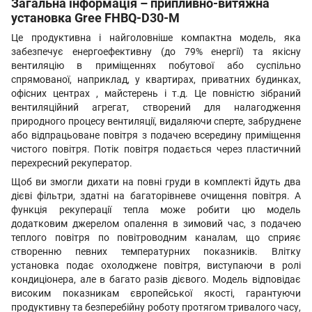
Загальна інформація – припливно-витяжна
установка Gree FHBQ-D30-M
Це продуктивна і найголовніше компактна модель, яка
забезпечує енергоефективну (до 79% енергії) та якісну
вентиляцію в приміщеннях побутової або суспільно
спрямованої, наприклад, у квартирах, приватних будинках,
офісних центрах , майстерень і т.д. Це повністю зібраний
вентиляційний агрегат, створений для налагодження
природного процесу вентиляції, видаляючи сперте, забруднене
або відпрацьоване повітря з подачею всередину приміщення
чистого повітря. Потік повітря подається через пластичний
перехресний рекуператор.
Щоб ви змогли дихати на повні груди в комплекті йдуть два
дієві фільтри, здатні на багаторівневе очищення повітря. А
функція рекуперації тепла може робити цю модель
додатковим джерелом опалення в зимовий час, з подачею
теплого повітря по повітроводним каналам, що сприяє
створенню певних температурних показників. Влітку
установка подає охолоджене повітря, виступаючи в ролі
кондиціонера, але в багато разів дієвого. Модель відповідає
високим показникам європейської якості, гарантуючи
продуктивну та безперебійну роботу протягом тривалого часу,