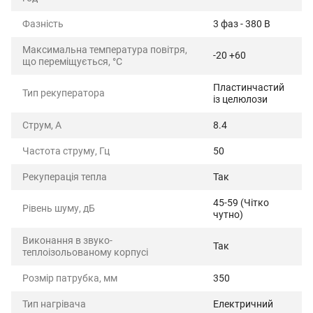
Фазність
3 фаз - 380 В
Максимальна температура повітря,
-20 +60
що переміщується, °C
Пластинчастий
Тип рекуператора
із целюлози
Струм, А
8.4
Частота струму, Гц
50
Рекуперація тепла
Так
45-59 (Чітко
Рівень шуму, дБ
чутно)
Виконання в звуко-
Так
теплоізольованому корпусі
Розмір патрубка, мм
350
Тип нагрівача
Електричний