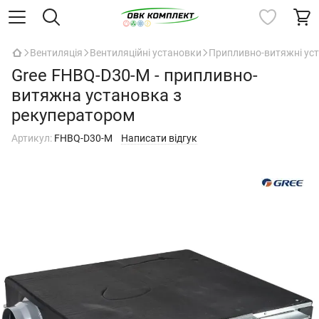
Вентиляція
Вентиляційні установки
Припливно-витяжні уст
Gree FHBQ-D30-M - припливно-
витяжна установка з
рекуператором
Артикул:
FHBQ-D30-M
Написати відгук