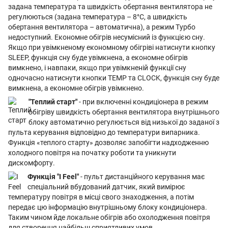
задана температура та швидкість обертання вентилятора не
регулюються (задана температура – ​​8°С, а швидкість
обертання вентилятора – автоматична), а режим Турбо
недоступний. Економне обігрів несумісний із функцією сну.
Якщо при увімкненому економному обігріві натиснути кнопку
SLEEP, функція сну буде увімкнена, а економне обігрів
вимкнено, і навпаки, якщо при увімкненій функції сну
одночасно натиснути кнопки TEMP та CLOCK, функція сну буде
вимкнена, а економне обігрів увімкнено.
"Теплий старт"
- при включенні кондиціонера в режим
обігріву швидкість обертання вентилятора внутрішнього
блоку автоматично регулюється від низької до заданої з
пульта керування відповідно до температури випарника.
Функція «теплого старту» дозволяє запобігти надходженню
холодного повітря на початку роботи та уникнути
дискомфорту.
Функція "I Feel"
- пульт дистанційного керування має
спеціальний вбудований датчик, який вимірює
температуру повітря в місці свого знаходження, а потім
передає цю інформацію внутрішньому блоку кондиціонера.
Таким чином йде локальне обігрів або охолодження повітря
для створення найбільш сприятливих умов.