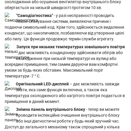
охолодження або осушення вентилятор внутрішнього блоку
обертається на низькій швидкості протягом 10 хв.
"Самодіагностика"
- у разі несправності проводить
повне сканування системи, виявляючи причини і
подаючи символьний код. Крім того, здійснюється видалення
конденсат, що накопичився, позбавляючи від утворення цвілі
або пилу. Ця функція продовжує термін служби агрегату.
Запуск при низьких температурах зовнішнього повітря
- дає можливість кондиціонеру здійснювати обігрів або
охолодження при низькій температурі на вулиці або
всередині приміщення, тим самим даруючи вам комфортні
умови за будь-яких обставин. Максимальний поріг
температури -7 ° С.
Оригінальний LED-дисплей
– дає можливість завжди
знати, яка саме функція включена, а також яка
температура охолодженого або нагрітого повітря подається в
приміщення в даний момент.
Знімна панель внутрішнього блоку
- тепер ви можете
проводити інспекційне очищення внутрішнього блоку
або інші діагностичні роботи у будь-який зручний час.
Доступ до загального механізму також спрощений у кілька