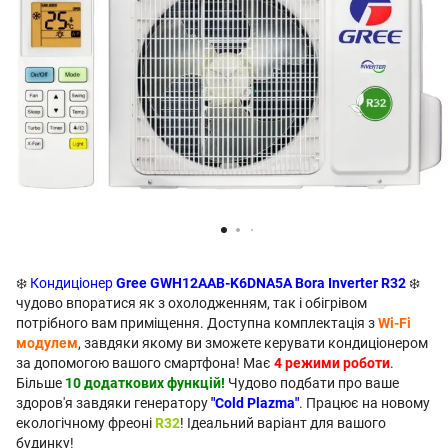
❄️
Кондиціонер
Gree GWH12AAB-K6DNA5A Bora Inverter R32
❄️
чудово впоратися як з охолодженням, так і обігрівом
потрібного вам приміщення. Доступна комплектація з
Wi-Fi
модулем
, завдяки якому ви зможете керувати кондиціонером
за допомогою вашого смартфона! Має
4 режими роботи
.
Більше
10 додаткових функцій!
Чудово подбати про ваше
здоров'я завдяки генератору
"Cold Plazma"
. Працює на новому
екологічному фреоні
R32
! Ідеальний варіант для вашого
будинку!