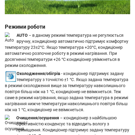
Режими роботи
AUTO
– в даному режимі температура не регулюється
вручну, кондиціонер автоматично підтримує комфортну
температуру 23±2°С. Якщо температура +20°С, кондиціонер
автоматично розпочне роботу в режимі нагрівання. При
досягненні температури +26 °С кондиціонер увімкнеться в
режим охолодження.
Охолодження/обігрів
- кондиціонер підтримує задану
температуру з точністю ±1 °С. Якщо задана температура
в режимі охолодження вище за температуру навколишнього
повітря більш ніж на 1 °С, кондиціонер не ввімкнеться. Теж
саме в режимі нагрівання, якщо задана температура в режимі
нагрівання нижче температури навколишнього повітря більш
ніж на 1 °С, кондиціонер не ввімкнеться.
Очищення/осушення
– кондиціонер з найбільшою
ефективністю конденсує та відводить вологу з
приміщення. Кондиціонер підтримує задану температуру