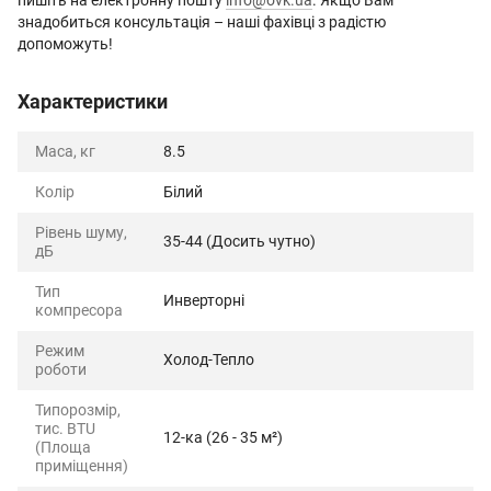
пишіть на електронну пошту
info@ovk.ua
. Якщо Вам
знадобиться консультація – наші фахівці з радістю
допоможуть!
Характеристики
Маса, кг
8.5
Колір
Білий
Рівень шуму,
35-44 (Досить чутно)
дБ
Тип
Инверторні
компресора
Режим
Холод-Тепло
роботи
Типорозмір,
тис. BTU
12-ка (26 - 35 м²)
(Площа
приміщення)