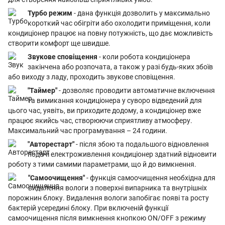
Турбо режим
- дана функція дозволить у максимально
короткий час обігріти або охолодити приміщення, коли
кондиціонер працює на повну потужність, що дає можливість
створити комфорт ще швидше.
Звукове сповіщення
- коли робота кондиціонера
закінчена або розпочата, а також у разі будь-яких збоїв
або виходу з ладу, проходить звукове сповіщення.
"Таймер"
- дозволяє проводити автоматичне включення
та вимикання кондиціонера у суворо відведений для
цього час, уявіть, ви приходите додому, а кондиціонер вже
працює якийсь час, створюючи сприятливу атмосферу.
Максимальний час програмування – 24 години.
"Авторестарт"
- після збою та подальшого відновлення
подачі електроживлення кондиціонер здатний відновити
роботу з тими самими параметрами, що й до вимкнення.
"Самоочищення"
- функція самоочищення необхідна для
видалення вологи з поверхні випарника та внутрішніх
порожнин блоку. Видалення вологи запобігає появі та росту
бактерій усередині блоку. При включеній функції
самоочищення після вимкнення кнопкою ON/OFF з режиму