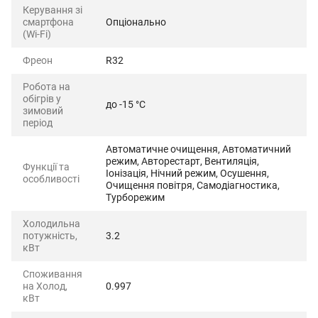
Керування зі
смартфона
Опціонально
(Wi-Fi)
Фреон
R32
Робота на
обігрів у
до -15 °C
зимовий
період
Автоматичне очищення, Автоматичний
режим, Авторестарт, Вентиляція,
Функції та
Іонізація, Нічний режим, Осушення,
особливості
Очищення повітря, Самодіагностика,
Турборежим
Холодильна
потужність,
3.2
кВт
Споживання
на Холод,
0.997
кВт