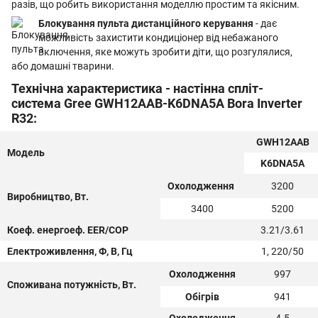
разів, що робить використання моделлю простим та якісним.
Блокування пульта дистанційного керування
- дає
можливість захистити кондиціонер від небажаного
включення, яке можуть зробити діти, що розгулялися,
або домашні тварини.
Технічна характеристика - настінна спліт-
система Gree GWH12AAB-K6DNA5A Bora Inverter
R32:
GWH12AAB
Модель
K6DNA5A
Охолодження
3200
Виробництво, Вт.
3400
5200
Коеф. енергоеф. EER/COP
3.21/3.61
Електроживлення, Ф, В, Гц
1, 220/50
Охолодження
997
Споживана потужність, Вт.
Обігрів
941