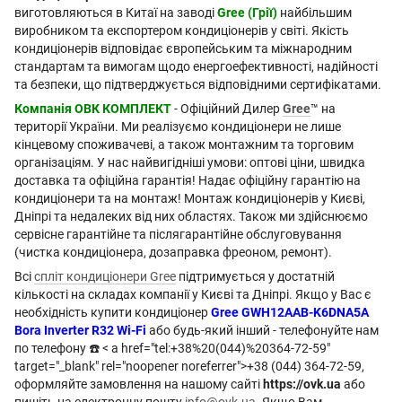
виготовляються в Китаї на заводі
Gree (Грії)
найбільшим
виробником та експортером кондиціонерів у світі. Якість
кондиціонерів відповідає європейським та міжнародним
стандартам та вимогам щодо енергоефективності, надійності
та безпеки, що підтверджується відповідними сертифікатами.
Компанія ОВК КОМПЛЕКТ
- Офіційний Дилер
Gree
™ на
території України. Ми реалізуємо кондиціонери не лише
кінцевому споживачеві, а також монтажним та торговим
організаціям. У нас найвигідніші умови: оптові ціни, швидка
доставка та офіційна гарантія! Надає офіційну гарантію на
кондиціонери та на монтаж! Монтаж кондиціонерів у Києві,
Дніпрі та недалеких від них областях. Також ми здійснюємо
сервісне гарантійне та післягарантійне обслуговування
(чистка кондиціонера, дозаправка фреоном, ремонт).
Всі
спліт кондиціонери Gree
підтримується у достатній
кількості на складах компанії у Києві та Дніпрі. Якщо у Вас є
необхідність купити кондиціонер
Gree GWH12AAB-K6DNA5A
Bora Inverter R32 Wi-Fi
або будь-який інший - телефонуйте нам
по телефону ☎️ < a href="tel:+38%20(044)%20364-72-59"
target="_blank" rel="noopener noreferrer">+38 (044) 364-72-59,
оформляйте замовлення на нашому сайті
https://ovk.ua
або