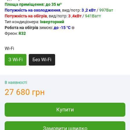
Площа приміщення: до 35 м²
Потужність на охолодження
, вид/потр:
3 ,2 кВт
/
997Ват
Потужність на обігрів
, вид/потр:
3 ,4кВт
/
941Ватт
Тип кондиціонера:
Інверторний
Робота на обігрів
зимою:
до -15 °C
❄️
Фреон:
R32
Wi-Fi
З Wi-Fi
Без Wi-Fi
В наявності
27 680 грн
Купити
Замовити швидко