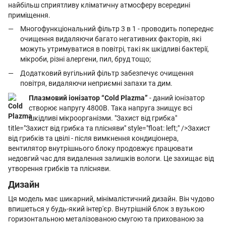
найбільш сприятливу кліматичну атмосферу всередині
приміщення.
Многофункціональний фільтр 3 в 1 - проводить попереднє
очищення видаляючи багато негативних факторів, які
можуть утримуватися в повітрі, такі як шкідливі бактерії,
мікроби, різні алергени, пил, бруд тощо;
Додатковий вугільний фільтр забезпечує очищення
повітря, видаляючи неприємні запахи та дим.
Плазмовий іонізатор “Cold Plazma”
- даний іонізатор
створює напругу 4800В. Така напруга знищує всі
шкідливі мікроорганізми. "Захист від грибка"
title="Захист від грибка та плісняви" style="float: left;" />Захист
від грибків та цвілі - після вимкнення кондиціонера,
вентилятор внутрішнього блоку продовжує працювати
недовгий час для видалення залишків вологи. Це захищає від
утворення грибків та плісняви.
Дизайн
Ця модель має шикарний, мінімалістичний дизайн. Він чудово
впишеться у будь-який інтер'єр. Внутрішній блок з вузькою
горизонтальною металізованою смугою та прихованою за