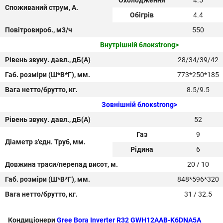
Охолодження
4.5
Споживаний струм, А.
Обігрів
4.4
Повітровироб., м3/ч
550
Внутрішній блокstrong>
Рівень звуку. давл., дБ(А)
28/34/39/42
Габ. розміри (Ш*В*Г), мм.
773
*250*185
Вага нетто/брутто, кг.
8.5/9.5
Зовнішній блокstrong>
Рівень звуку. давл., дБ(А)
52
Газ
9
Діаметр з'єдн. Труб, мм.
Рідина
6
Довжина траси/перепад висот, м.
20 / 10
Габ. розміри (Ш*В*Г), мм.
848*596*320
Вага нетто/брутто, кг.
31 / 32.5
Кондиціонери
Gree Bora Inverter R32 GWH12AAB-K6DNA5A