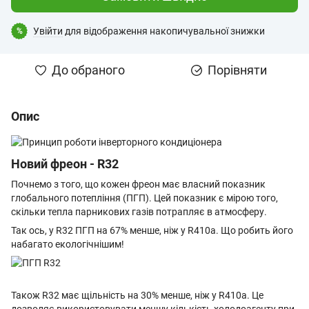
Увійти
для відображення накопичувальної знижки
%
До обраного
Порівняти
Опис
Новий фреон - R32
Почнемо з того, що кожен фреон має власний показник
глобального потепління (ПГП). Цей показник є мірою того,
скільки тепла парникових газів потрапляє в атмосферу.
Так ось, у R32 ПГП на 67% менше, ніж у R410a. Що робить його
набагато екологічнішим!
Також R32 має щільність на 30% менше, ніж у R410a. Це
дозволяє використовувати меншу кількість холодоагенту при