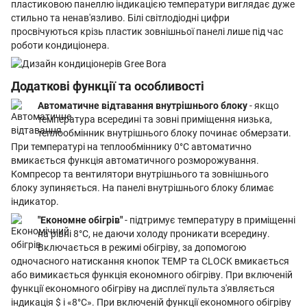
пластиковою панеллю індикацією температури виглядає дуже
стильно та ненав'язливо. Білі світлодіодні цифри
просвічуються крізь пластик зовнішньої панелі лише під час
роботи кондиціонера.
Додаткові функції та особливості
Автоматичне відтавання внутрішнього блоку
- якщо
температура всередині та зовні приміщення низька,
теплообмінник внутрішнього блоку починає обмерзати.
При температурі на теплообміннику 0°С автоматично
вмикається функція автоматичного розморожування.
Компресор та вентилятори внутрішнього та зовнішнього
блоку зупиняється. На панелі внутрішнього блоку блимає
індикатор.
"Економне обігрів"
- підтримує температуру в приміщенні
на рівні 8°С, не даючи холоду проникати всередину.
Включається в режимі обігріву, за допомогою
одночасного натискання кнопок TEMP та CLOCK вмикається
або вимикається функція економного обігріву. При включеній
функції економного обігріву на дисплеї пульта з'являється
індикація $ і «8°С». При включеній функції економного обігріву