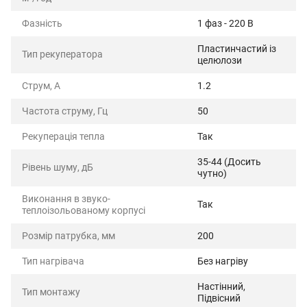
Фазність
1 фаз - 220 В
Пластинчастий із
Тип рекуператора
целюлози
Струм, А
1.2
Частота струму, Гц
50
Рекуперація тепла
Так
35-44 (Досить
Рівень шуму, дБ
чутно)
Виконання в звуко-
Так
теплоізольованому корпусі
Розмір патрубка, мм
200
Тип нагрівача
Без нагріву
Настінний,
Тип монтажу
Підвісний