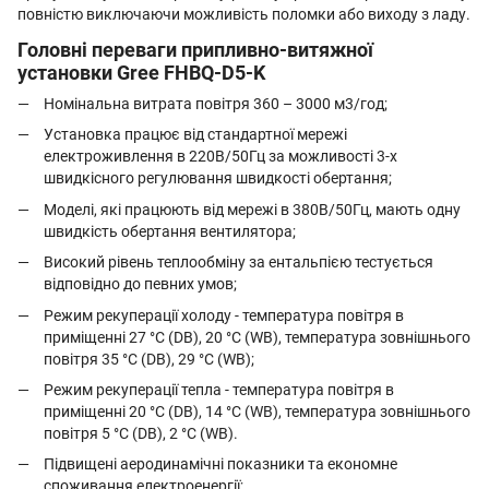
повністю виключаючи можливість поломки або виходу з ладу.
Головні переваги припливно-витяжної
установки Gree FHBQ-D5-K
Номінальна витрата повітря 360 – 3000 м3/год;
Установка працює від стандартної мережі
електроживлення в 220В/50Гц за можливості 3-х
швидкісного регулювання швидкості обертання;
Моделі, які працюють від мережі в 380В/50Гц, мають одну
швидкість обертання вентилятора;
Високий рівень теплообміну за ентальпією тестується
відповідно до певних умов;
Режим рекуперації холоду - температура повітря в
приміщенні 27 °С (DВ), 20 °С (WB), температура зовнішнього
повітря 35 °С (DВ), 29 °С (WB);
Режим рекуперації тепла - температура повітря в
приміщенні 20 °С (DВ), 14 °С (WB), температура зовнішнього
повітря 5 °С (DВ), 2 °С (WB).
Підвищені аеродинамічні показники та економне
споживання електроенергії;