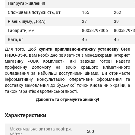
Напруга живлення
Споживана потужність, Вт
165
262
Рівень шуму, Дб(А)
37
39
Габарити, мм
800х879х306
800х879х
Вага, кг
45
45
Для того, щоб
купити припливно-витяжну установку Gree
FHBQ-D5-K
, вам необхідно зв'язатися з менеджерами Інтернет
магазину «ОВК Комплект», які завжди готові надати
професійну допомогу на вибір кращого кліматичного
обладнання за найбільш доступними цінами. Ви отримаєте
інформативну консультацію, оперативне оформлення та
доставку замовлення до будь-якої точки Києва чи України, а
також гарантію європейської якості.
Дзвоніть та отримуйте знижку!
Характеристики
Максимальна витрата повітря,
500
м³/год