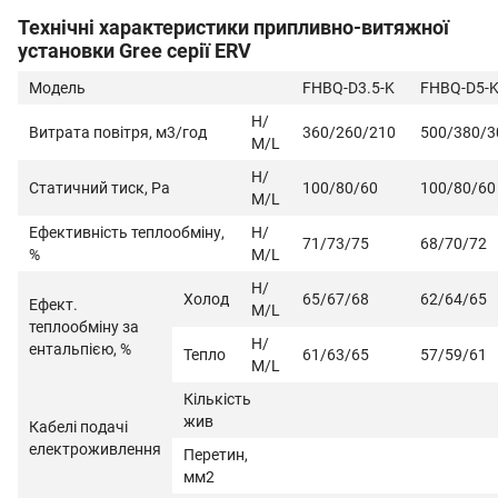
Технічні характеристики припливно-витяжної
установки Gree серії ERV
Модель
FHBQ-D3.5-K
FHBQ-D5-
Н/
Витрата повітря, м3/год
360/260/210
500/380/3
М/L
Н/
Статичний тиск, Ра
100/80/60
100/80/60
М/L
Ефективність теплообміну,
Н/
71/73/75
68/70/72
%
М/L
Н/
Холод
65/67/68
62/64/65
Ефект.
М/L
теплообміну за
Н/
ентальпією, %
Тепло
61/63/65
57/59/61
М/L
Кількість
жив
Кабелі подачі
електроживлення
Перетин,
мм2