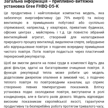
Загальна інформація – припливно-витяжна
установка Gree FHBQ-D5-K
Це продуктивна і найголовніше компактна модель, яка
забезпечує енергоефективну (до 79% енергії) та якісну
вентиляцію в приміщеннях побутової або суспільно
спрямованої, наприклад, у квартирах, приватних будинках,
офісних центрах , майстерень і т.д. Це повністю зібраний
вентиляційний агрегат, створений для налагодження
природного процесу вентиляції, видаляючи сперте, забруднене
або відпрацьоване повітря з подачею всередину приміщення
чистого повітря. Потік повітря подається через пластичний
перехресний рекуператор.
Щоб ви змогли дихати на повні груди в комплекті йдуть два
дієві фільтри, здатні на багаторівневе очищення повітря. А
функція рекуперації тепла може робити цю модель
додатковим джерелом опалення в зимовий час, з подачею
теплого повітря по повітроводним каналам, що сприяє
створенню певних температурних показників. Влітку
установка подає охолоджене повітря, виступаючи в ролі
кондиціонера, але в багато разів дієвого. Модель відповідає
високим показникам європейської якості, гарантуючи
продуктивну та безперебійну роботу протягом тривалого часу,