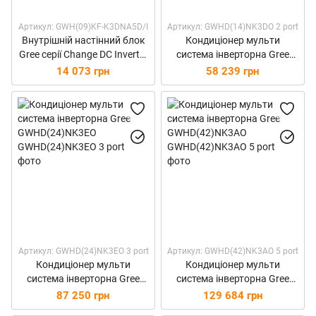
Артикул: GWH(09)KF-K3DNA5D/I
Артикул: GWHD(14)NK3DO 2 port
Внутрішній настінний блок
Кондиціонер мульти
Gree серії Change DC Inverter
система інверторна Gree
GWH(09)KF-K3DNA5D/I
GWHD(14)NK3DO
14 073 грн
58 239 грн
Артикул: GWHD(24)NK3EO 3 port
Артикул: GWHD(42)NK3AO 5 port
Кондиціонер мульти
Кондиціонер мульти
система інверторна Gree
система інверторна Gree
GWHD(24)NK3EO
GWHD(42)NK3AO
87 250 грн
129 684 грн