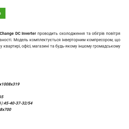
о
hange DC Inverter
проводить охолодження та обігрів повітря
ваності. Модель комплектується інверторним компресором, що
 квартирі, офісі, магазині та будь-якому іншому громадському
х1008х319
65
):
45-40-37-32
/54
8х700