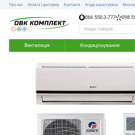
Перейти до основного контенту
Про нас
Оплата і доставка
Контакти
Угода користувача
Монта
066 550-3-777
098 5
Вентиляція
Кондиціонування