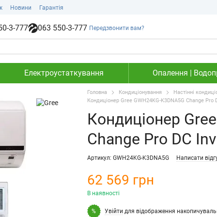
ж
Новини
Гарантія
50-3-777
063 550-3-777
Передзвонити вам?
Електроустаткування
Опалення | Водопр
Головна
Кондиціонування
Настінні кондиці
Кондиціонер Gree GWH24KG-K3DNA5G Change Pro D
Кондиціонер Gr
Change Pro DC In
Артикул: GWH24KG-K3DNA5G
Написати відг
62 569 грн
В наявності
Увійти
для відображення накопичуваль
%