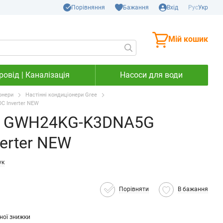
Порівняння
Бажання
Вхід
Рус
Укр
Мій кошик
овід | Каналізація
Насоси для води
онери
Настінні кондиціонери Gree
C Inverter NEW
ee GWH24KG-K3DNA5G
verter NEW
ук
Порівняти
В бажання
ної знижки