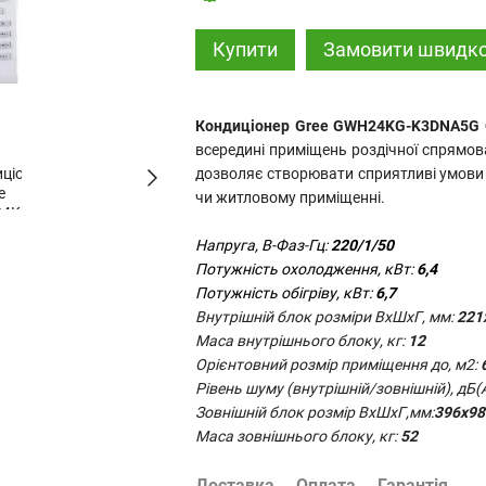
Купити
Замовити швидк
Кондиціонер Gree GWH24KG-K3DNA5G C
всередині приміщень роздічної спрямо
дозволяє створювати сприятливі умови у
чи житловому приміщенні.
Напруга, В-Фаз-Гц:
220/1/50
Потужність охолодження, кВт:
6,4
Потужність обігріву, кВт:
6,7
Внутрішній блок розміри ВхШхГ, мм:
221
Маса внутрішнього блоку, кг:
12
Орієнтовний розмір приміщення до, м2:
Рівень шуму (внутрішній/зовнішній), дБ(А
Зовнішній блок розмір ВхШхГ,мм:
396х98
Маса зовнішнього блоку, кг:
52
Доставка
Оплата
Гарантія