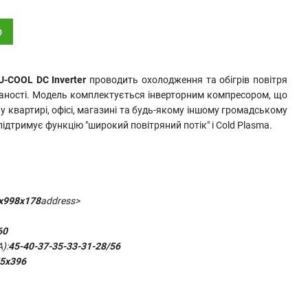
о
-COOL DC Inverter
проводить охолодження та обігрів повітря
ваності. Модель комплектується інверторним компресором, що
 квартирі, офісі, магазині та будь-якому іншому громадському
ідтримує функцію "широкий повітряний потік" і
Cold Plasma.
х998х178
address>
60
):
45-40-37-35-33-31-28
/56
5х396