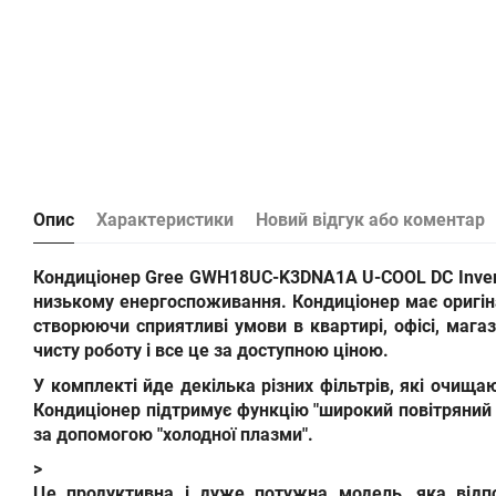
Опис
Характеристики
Новий відгук або коментар
Кондиціонер Gree GWH18UC-K3DNA1A U-COOL DC Inver
низькому енергоспоживання. Кондиціонер
має оригі
створюючи сприятливі умови в квартирі, офісі, мага
чисту роботу і все це за доступною ціною.
У комплекті йде декілька різних фільтрів, які очищаю
Кондиціонер підтримує функцію "широкий повітряний 
за допомогою "холодної плазми".
>
Це продуктивна і дуже потужна модель, яка відпо