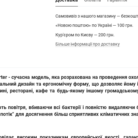
Самовивіз з нашого магазину — безкош
«Новою поштою» по Україні — 100 грн.
Кур'єром по Києву — 200 грн.
Більше інформації про доставку
ter -
сучасна модель, яка
розрахована на проведення охол
нальний дизайн та ергономічну форму, що дозволяє йому і
зині, ресторані, кафе та будь-якому іншому громадськом
ть повітря, вбиваючи всі бактерії і повністю видаляючи 
потік" для досягнення більш сприятливих кліматичних зна
відає високим показникам європейської якості, гаран