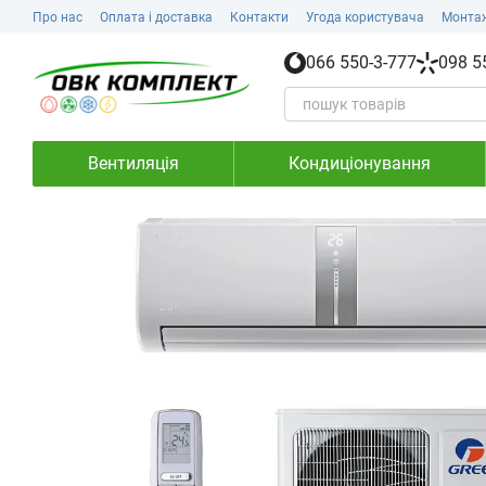
Перейти до основного контенту
Про нас
Оплата і доставка
Контакти
Угода користувача
Монта
066 550-3-777
098 5
Вентиляція
Кондиціонування