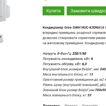
Купити
Замовити швидк
Кондиціонер Gree GWH18UC-K3DNA1A U
всередині приміщень роздічної спрямо
дозволяє створювати сприятливі умови у
чи житловому приміщенні. Кондиціонер п
Напруга, В-Фаз-Гц:
220/1/50
Потужність охолодження, кВт:
6
Потужність обігріву, кВт:
6,3
Внутрішній блок розміри ВхШхГ, мм:
340
Маса внутрішнього блоку, кг:
13
Орієнтовний розмір приміщення до, м2:
Рівень шуму (внутрішній/зовнішній), дБ(А
Зовнішній блок розмір ВхШхГ,мм:
700х95
Маса зовнішнього блоку, кг:
53
Доставка
Оплата
Гарантія