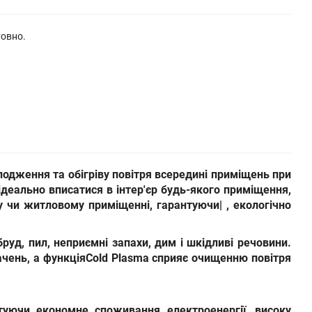
товно.
одження та обігріву повітря всередині приміщень при
деально вписатися в інтер'єр будь-якого приміщення,
у чи житловому приміщенні, гарантуючи| , екологічно
бруд, пил, неприємні запахи, дим і шкідливі речовини.
чень, а функція
Cold Plasma сприяє очищенню повітря
туючи економне споживання електроенергії, високу