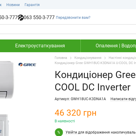
ж
Новини
Гарантія
50-3-777
063 550-3-777
Передзвонити вам?
Електроустаткування
Опалення | Водопр
Головна
Кондиціонування
Настінні кондиці
Кондиціонер Gree GWH18UC-K3DNA1A U-COOL DC In
Кондиціонер Gre
COOL DC Inverter
Артикул: GWH18UC-K3DNA1A
Написати відг
46 320 грн
В наявності
Увійти
для відображення накопичуваль
%