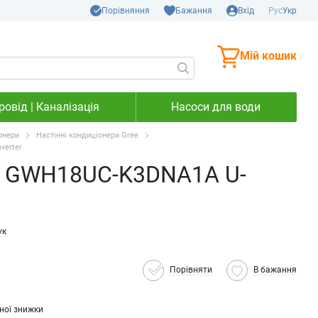
Порівняння
Бажання
Вхід
Рус
Укр
Мій кошик
овід | Каналізація
Насоси для води
онери
Настінні кондиціонери Gree
verter
e GWH18UC-K3DNA1A U-
ук
Порівняти
В бажання
ної знижки