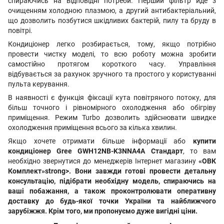
спираючись на відповідні потреби. Перший фільтр йде з
очищенням холодною плазмою, а другий антибактеріальний,
що дозволить позбутися шкідливих бактерій, пилу та бруду в
повітрі.
Кондиціонер легко розбирається, тому, якщо потрібно
провести чистку моделі, то всю роботу можна зробити
самостійно протягом короткого часу. Управління
відбувається за рахунок зручного та простого у користуванні
пульта керування.
В наявності є функція фіксації кута повітряного потоку, для
більш точного і рівномірного охолодження або обігріву
приміщення. Режим Turbo дозволить здійснювати швидке
охолодження приміщення всього за кілька хвилин.
Якщо хочете отримати більше інформації або
купити
кондиціонер Gree GWH12NB-K3NNA4A Стандарт
, то вам
необхідно звернутися до менеджерів Інтернет магазину
«ОВК
Комплект»strong>. Вони завжди готові провести детальну
консультацію, підібрати необхідну модель, спираючись на
ваші побажання, а також проконтролювати оперативну
доставку до будь-якої точки України та найближчого
зарубіжжя. Крім того, ми пропонуємо дуже вигідні ціни.