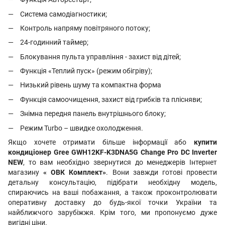
Система самодіагностики;
Контроль напряму повітряного потоку;
24-годинний таймер;
Блокування пульта управління - захист від дітей;
Функція «Теплий пуск» (режим обігріву);
Низький рівень шуму та компактна форма
Функція самоочищення, захист від грибків та плісняви;
Знімна передня панель внутрішнього блоку;
Режим Turbo – швидке охолодження.
Якщо хочете отримати більше інформації або
купити
кондиціонер Gree GWH12KF-K3DNA5G Change Pro DC Inverter
NEW
, то вам необхідно звернутися до менеджерів Інтернет
магазину
« ОВК Комплект»
. Вони завжди готові провести
детальну консультацію, підібрати необхідну модель,
спираючись на ваші побажання, а також проконтролювати
оперативну доставку до будь-якої точки України та
найближчого зарубіжжя. Крім того, ми пропонуємо дуже
вигідні ціни.