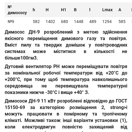
№
h
H
H1
B
l
Lmax
A
димососу
№9
582
1402
680
1448
489
1294
585
Димосос ДН-9
розроблений з метою здійснення
якісного переміщення димового газу та повітря.
Вміст пилу та твердих домішок у повітроводних
системах може міститися в кількості
не
більше
100
гм3
.
Дутовий вентилятор РН
може переміщувати повітря
за номінальної робочої температури
від +20°С до
+200°С
, при тому щоб температура навколишнього
середовища не перевищувала температурні
показники нижче
-30°С
і вище
+40° З
.
Димососи ДН-9 11 кВт
розроблені відповідно до
ГОСТ
15150-69
за категорією розміщення 2
, strong>і
можуть працювати в помірному та тропічному
кліматі. Можливі також інші варіанти установки (1),
коли електродвигун повністю захищений від