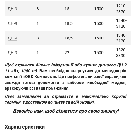
1210-
ДН-9
3
15
1500
2870
1340-
ДН-9
1
18,5
1500
3120
1340-
ДН-9
3
18,5
1500
3120
1520-
ДН-9
1
22
1500
3390
Щоб отримати більше інформації або
купити димосос ДН-9
11 кВт, 1000 об.
Вам необхідно звернутися до менеджерів
компанії «ОВК Комплект». Це професіонали своєї справи, які
завжди готові допомогти з вибором необхідної моделі,
враховуючи всі Ваші побажання.
Своє замовлення ви отримаєте в максимально короткі
терміни, з доставкою по Києву та всій Україні.
Дзвоніть нам, щоб дізнатися про свою знижку!
Характеристики