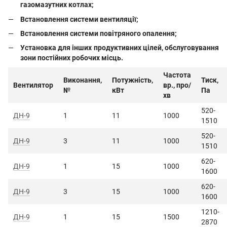
газомазутних котлах;
Встановлення системи вентиляції;
Встановлення системи повітряного опалення;
Установка для інших продуктивних цілей, обслуговування
зони постійних робочих місць.
Частота
Виконання,
Потужність,
Тиск,
Вентилятор
вр., про/
№
кВт
Па
хв
520-
ДН-9
1
11
1000
1510
520-
ДН-9
3
11
1000
1510
620-
ДН-9
1
15
1000
1600
620-
ДН-9
3
15
1
0
00
1600
1210-
ДН-9
1
15
1500
2870