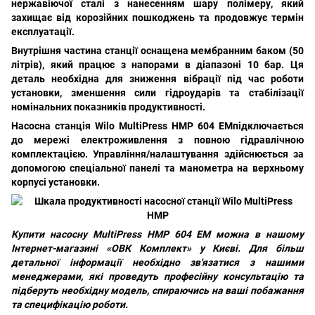
нержавіючої сталі з нанесенням шару полімеру, який
захищає від корозійних пошкоджень та продовжує термін
експлуатації.
Внутрішня частина станції оснащена мембранним баком (50
літрів), який працює з напорами в діапазоні 10 бар. Ця
деталь необхідна для зниження вібрації під час роботи
установки, зменшення сили гідроударів та стабілізації
номінальних показників продуктивності.
Насосна станція Wilo MultiPress HMP 604 EM
підключається
до мережі електроживлення з повною гідравлічною
комплектацією. Управління/налаштування здійснюється за
допомогою спеціальної панелі та манометра на верхньому
корпусі установки.
Купити насосну MultiPress HMP 604 EM можна в нашому
Інтернет-магазині
«
ОВК Комплект» у Києві
. Для більш
детальної інформації необхідно зв'язатися з нашими
менеджерами, які проведуть професійну консультацію та
підберуть необхідну модель, спираючись на ваші побажання
та специфікацію роботи.