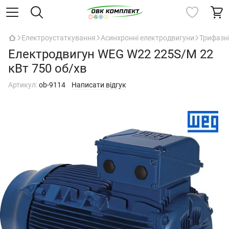
Електроустаткування
Асинхронні електродвигуни
Трифазн
Електродвигун WEG W22 225S/M 22
кВт 750 об/хв
Артикул:
ob-9114
Написати відгук