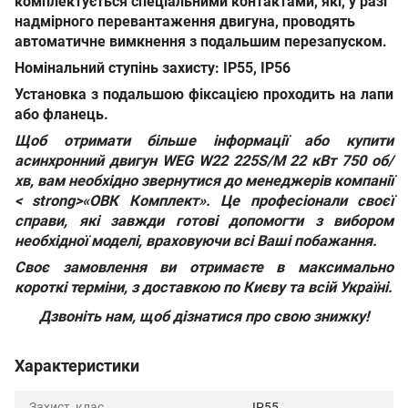
комплектується спеціальними контактами, які, у разі
надмірного перевантаження двигуна, проводять
автоматичне вимкнення з подальшим перезапуском.
Номінальний ступінь захисту: IP55, IP56
Установка з подальшою фіксацією проходить на лапи
або фланець.
Щоб отримати більше інформації або
купити
асинхронний двигун WEG W22 225S/M 22 кВт 750 об/
хв
, вам необхідно звернутися до менеджерів компанії
< strong>«ОВК Комплект». Це професіонали своєї
справи, які завжди готові допомогти з вибором
необхідної моделі, враховуючи всі Ваші побажання.
Своє замовлення ви отримаєте в максимально
короткі терміни, з доставкою по Києву та всій Україні.
Дзвоніть нам, щоб дізнатися про свою знижку!
Характеристики
Захист, клас
IP55