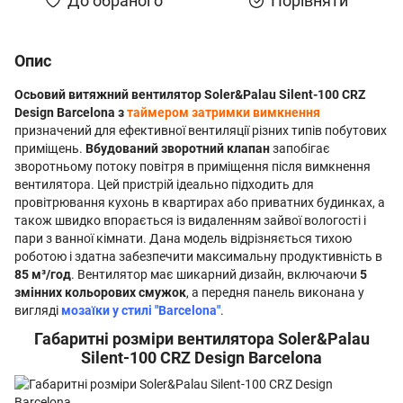
До обраного
Порівняти
Опис
Осьовий витяжний вентилятор Soler&Palau Silent-100 CRZ
Design Barcelona з
таймером затримки вимкнення
призначений для ефективної вентиляції різних типів побутових
приміщень.
Вбудований зворотний клапан
запобігає
зворотньому потоку повітря в приміщення після вимкнення
вентилятора. Цей пристрій ідеально підходить для
провітрювання кухонь в квартирах або приватних будинках, а
також швидко впорається із видаленням зайвої вологості і
пари з ванної кімнати. Дана модель відрізняється тихою
роботою і здатна забезпечити максимальну продуктивність в
85 м³/год
. Вентилятор має шикарний дизайн, включаючи
5
змінних кольорових смужок
, а передня панель виконана у
вигляді
мозаїки у стилі "Barcelona"
.
Габаритні розміри вентилятора Soler&Palau
Silent-100 CRZ Design Barcelona