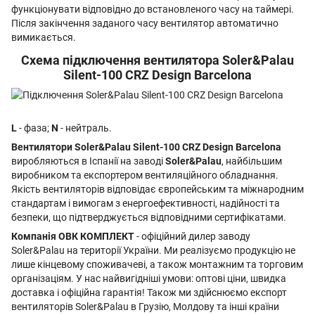
функціонувати відповідно до встановленого часу на таймері.
Після закінчення заданого часу вентилятор автоматично
вимикається.
Схема підключення вентилятора Soler&Palau
Silent-100 CRZ Design Barcelona
L
- фаза;
N
- нейтраль.
Вентилятори Soler&Palau Silent-100 CRZ Design Barcelona
виробляються в Іспанії на заводі
Soler&Palau
, найбільшим
виробником та експортером вентиляційного обладнання.
Якість вентиляторів відповідає європейським та міжнародним
стандартам і вимогам з енергоефективності, надійності та
безпеки, що підтверджується відповідними сертифікатами.
Компанія ОВК КОМПЛЕКТ
- офіційний дилер заводу
Soler&Palau на території України. Ми реалізуємо продукцію не
лише кінцевому споживачеві, а також монтажним та торговим
організаціям. У нас найвигідніші умови: оптові ціни, швидка
доставка і офіційна гарантія! Також ми здійснюємо експорт
вентиляторів Soler&Palau в Грузію, Молдову та інші країни