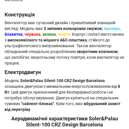
Конструкція
Вентилятор має сучасний дизайн і привабливий зовнішній
вигляд. Модель має
5 змінних кольорових смужок:
прозора
,
блакитна
,
червона
,
зелена
,
жовта
. Корпус і лопаті виготовлені
з
високоякісного та міцного АБС-пластика
, стійкого до
ультрафіолетового випромінювання. Також вентилятор
обладнаний спеціально розробленим
зворотним клапаном
,
що запобігає зворотньому потоку повітря, коли вентилятор не
працює.
Електродвигун
Модель
Soler&Palau Silent-100 CRZ Design Barcelona
оснащена двигуном з мінімальним енергоспоживанням від
8
Вт
. Цей двигун призначений для безперервної роботи і не
потребує обслуговування. Двигун кріпиться на спеціальних
гумових
"сайлент-блоках"
. Крім того, має
вбудований захист
від перегріву
.
Аеродинамічні характеристики Soler&Palau
Silent-100 CRZ Design Barcelona