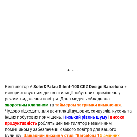
Вентилятор ⚡
Soler&Palau Silent-100 CRZ Design Barcelona
⚡
використовується для вентиляції побутових приміщень у
режимі видалення повітря. Дана модель обладнана
зворотним клапаном
та
таймером затримки вимкнення
.
Чудово підходить для вентиляції душових, санвузлів, кухонь та
інших побутових приміщень.
Низький рівень шуму
і
висока
продуктивність
роблять цей вентилятор незамінним
помічником у забезпеченні свіжого повітря для вашого
будинку!
Шикарний дизайн у стилі "Barcelona"!
5 змінних