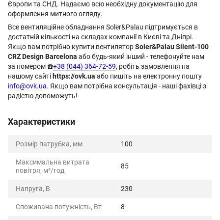
Європи та СНД. Надаємо всю необхідну документацію для
оформлення митного огляду.
Все вентиляційне обладнання Soler&Palau підтримується в
достатній кількості на складах компанії в Києві та Дніпрі.
Якщо вам потрібно купити вентилятор
Soler&Palau Silent-100
CRZ Design Barcelona
або будь-який інший - телефонуйте нам
за номером ☎️
+38 (044) 364-72-59
, робіть замовлення на
нашому сайті
https://ovk.ua
або пишіть на електронну пошту
info@ovk.ua
. Якщо вам потрібна консультація - наші фахівці з
радістю допоможуть!
Характеристики
Розмір патрубка, мм
100
Максимальна витрата
85
повітря, м³/год
Напруга, В
230
Споживана потужність, Вт
8