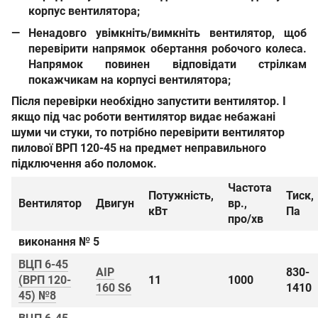
корпус вентилятора;
Ненадовго увімкніть/вимкніть вентилятор, щоб
перевірити напрямок обертання робочого колеса.
Напрямок повинен відповідати стрілкам
покажчикам на корпусі вентилятора;
Після перевірки необхідно запустити вентилятор. І
якщо під час роботи вентилятор видає небажані
шуми чи стуки, то потрібно перевірити
вентилятор
пилової ВРП 1
2
0-4
5
на предмет неправильного
підключення або поломок.
Частота
Потужність,
Тиск,
Вентилятор
Двигун
вр.,
кВт
Па
про/хв
виконання № 5
ВЦП 6-45
АІР
830-
(ВРП 120-
11
1000
160 S6
1410
45) №8