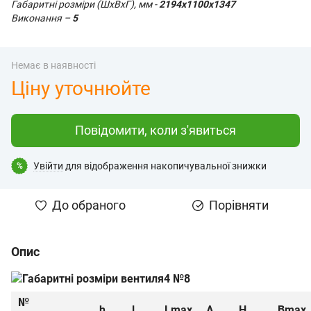
Габаритні розміри (ШхВхГ), мм -
2194х1100х1347
Виконання –
5
Немає в наявності
Ціну уточнюйте
Повідомити, коли з'явиться
Увійти
для відображення накопичувальної знижки
%
До обраного
Порівняти
Опис
№
h
l
Lmax
A
H
Bmax