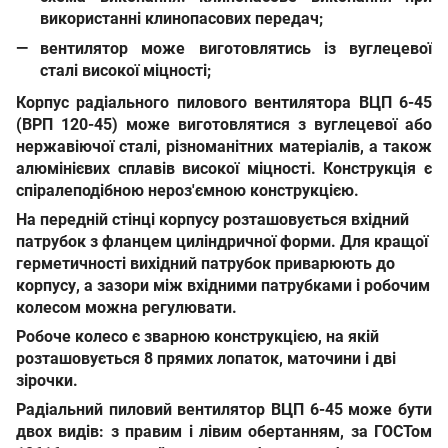
використанні клинопасових передач;
вентилятор може виготовлятись із вуглецевої
сталі високої міцності;
Корпус
радіального пилового вентилятора ВЦП
6
-4
5
(ВРП 1
2
0-4
5
)
може виготовлятися з вуглецевої або
нержавіючої сталі, різноманітних матеріалів, а також
алюмінієвих сплавів високої міцності. Конструкція є
спіралеподібною нероз'ємною конструкцією.
На передній стінці корпусу розташовується вхідний
патрубок з фланцем циліндричної форми. Для кращої
герметичності вихідний патрубок приварюють до
корпусу, а зазори між вхідними патрубками і робочим
колесом можна регулювати.
Робоче колесо є зварною конструкцією, на якій
розташовується 8 прямих лопаток, маточини і дві
зірочки.
Радіальний пиловий вентилятор ВЦП 6-45
може бути
двох видів: з правим і лівим обертанням, за
ГОСТом