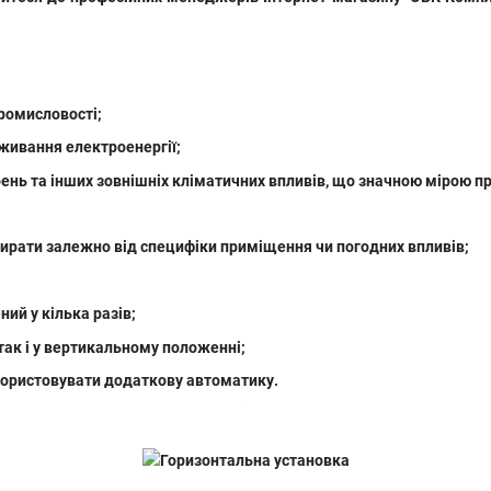
промисловості;
оживання електроенергії;
ень та інших зовнішніх кліматичних впливів, що значною мірою п
ирати залежно від специфіки приміщення чи погодних впливів;
ий у кілька разів;
так і у вертикальному положенні;
користовувати додаткову автоматику.