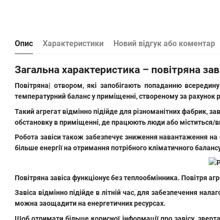
Опис
Характеристики
Новий відгук або коментар
Загальна характеристика – повітряна зав
Повітряна| отвором, які запобігають попаданню всередину
температурний баланс у приміщенні, створеному за рахунок 
Такий агрегат відмінно підійде для різноманітних фабрик, за
обстановку в приміщенні, де працюють люди або міститься/в
Робота завіси також забезпечує зниження навантаження на о
більше енергії на отримання потрібного кліматичного балансу
Повітряна завіса функціонує без теплообмінника. Повітря аг
Завіса відмінно підійде в літній час, для забезпечення нал
можна заощадити на енергетичних ресурсах.
Щоб отримати більше корисної інформації про завісу, зверт