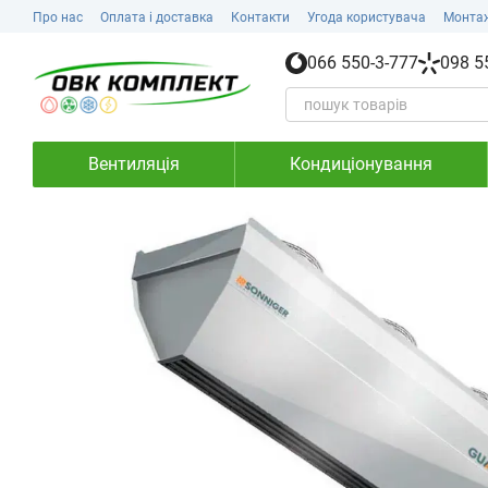
Перейти до основного контенту
Про нас
Оплата і доставка
Контакти
Угода користувача
Монта
066 550-3-777
098 5
Вентиляція
Кондиціонування