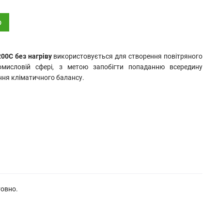
о
00C без нагріву
використовується для створення повітряного
мисловій сфері, з метою запобігти попаданню всередину
ння кліматичного балансу.
товно.