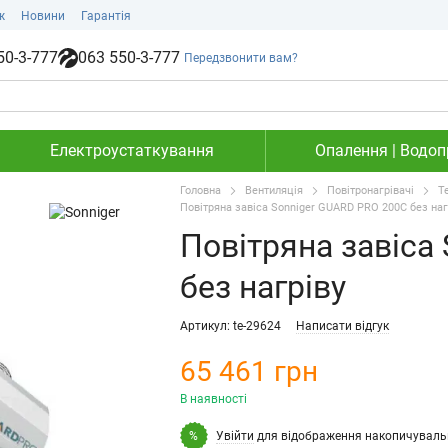
ж
Новини
Гарантія
50-3-777
063 550-3-777
Передзвонити вам?
Електроустаткування
Опалення | Водопр
Головна
Вентиляція
Повітронагрівачі
Т
Повітряна завіса Sonniger GUARD PRO 200C без наг
Повітряна завіса
без нагріву
Артикул: te-29624
Написати відгук
65 461 грн
В наявності
Увійти
для відображення накопичуваль
%