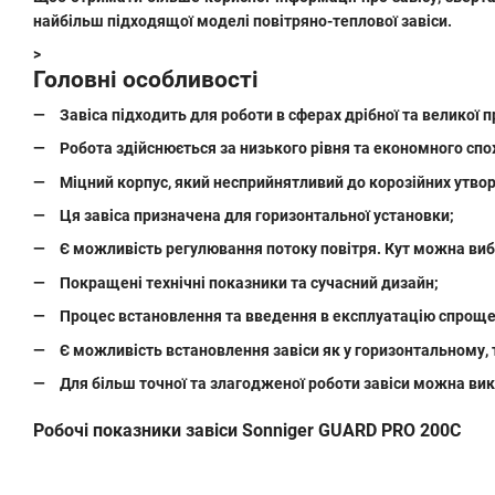
найбільш підходящої моделі повітряно-теплової завіси.
>
Головні особливості
Завіса підходить для роботи в сферах дрібної та великої 
Робота здійснюється за низького рівня та економного сп
Міцний корпус, який несприйнятливий до корозійних утвор
Ця завіса призначена для горизонтальної установки;
Є можливість регулювання потоку повітря. Кут можна виб
Покращені технічні показники та сучасний дизайн;
Процес встановлення та введення в експлуатацію спрощен
Є можливість встановлення завіси як у горизонтальному, 
Для більш точної та злагодженої роботи завіси можна ви
Робочі показники завіси Sonniger GUARD PRO 200C