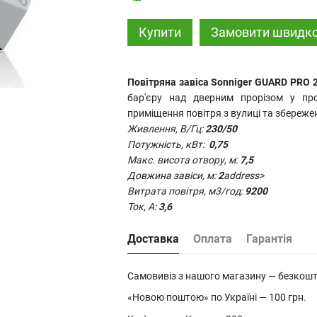
Купити
Замовити швидк
Повітряна завіса Sonniger GUARD PRO 2
бар'єру над дверним прорізом у про
приміщення повітря з вулиці та збереже
Живлення, В/Гц:
230/50
Потужність, кВт:
0,75
Макс. висота отвору, м
:
7,5
Довжина завіси, м:
2
address>
Витрата повітря, м3/год:
9200
Ток, А:
3,6
Доставка
Оплата
Гарантія
Самовивіз з нашого магазину — безкош
«Новою поштою» по Україні — 100 грн.