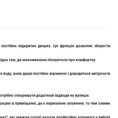
 постійно відкритих дверях. Ця функція дозволяє зберегти
обхідна там, де максимально піклуються про комфортну
ходу, коли двері постійно відчинені і доводиться витрачати
потрібно створювати додаткові відводи на вулицю.
 працює в приміщенні, де є нормальне опалення, то тим самим
кт", які завжди готові надати професійну допомогу у виборі