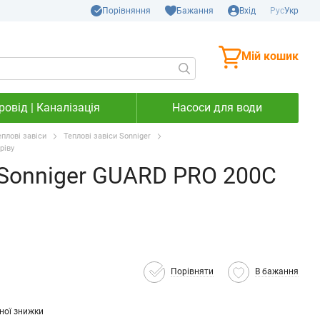
Порівняння
Бажання
Вхід
Рус
Укр
Мій кошик
овід | Каналізація
Насоси для води
еплові завіси
Теплові завіси Sonniger
ріву
 Sonniger GUARD PRO 200C
Порівняти
В бажання
ної знижки