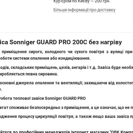
Кур'єром по Києву — 200 грн.
Більше інформації про доставку
іса Sonniger GUARD PRO 200C без нагріву
 приміщення сирого, холодного чи сухого повітря з вулиці при
роботи системи опалення або кондиціювання.
водів, складських приміщень, цехів, ангарів і т.д. Завіса буде не
иробляється певна сировина.
сновні джерела опалення та вентиляції, захищаючи від холостого 
.
регат споживає безпосередньо з приміщення, а це означає, що не 
агодження процесу циркуляції повітря, а також якщо ваша завіса
айтеся до професійних менеджерів Інтернет магазину "ОВК Компле