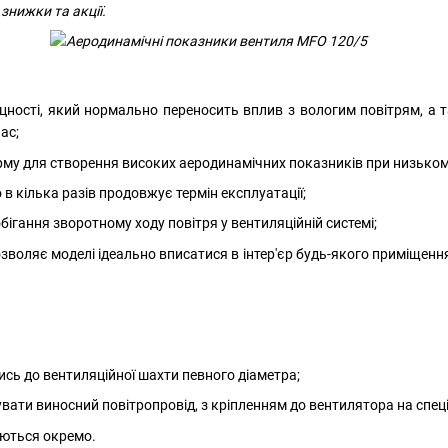
 знижки та акції.
цності, який нормально переносить вплив з вологим повітрям, а
ас;
орму для створення високих аеродинамічних показників при низьком
 кілька разів продовжує термін експлуатації;
гання зворотному ходу повітря у вентиляційній системі;
воляє моделі ідеально вписатися в інтер'єр будь-якого приміщення 
сь до вентиляційної шахти певного діаметра;
ати виносний повітропровід, з кріпленням до вентилятора на спеці
уються окремо.