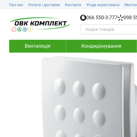
Перейти до основного контенту
Про нас
Оплата і доставка
Контакти
Угода користувача
Монта
066 550-3-777
098 5
Вентиляція
Кондиціонування