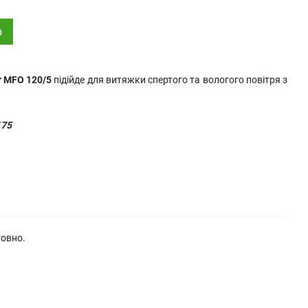
о
r MFO 120/5
підійде для витяжки спертого та вологого повітря з
175
товно.