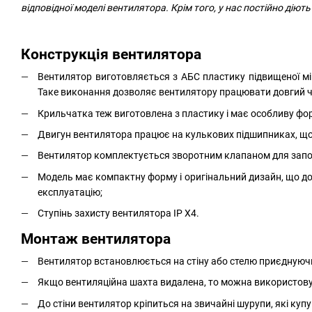
відповідної моделі вентилятора. Крім того, у нас постійно діють
Конструкція вентилятора
Вентилятор виготовляється з АБС пластику підвищеної мі
Таке виконання дозволяє вентилятору працювати довгий ч
Крильчатка теж виготовлена ​​з пластику і має особливу ф
Двигун вентилятора працює на кулькових підшипниках, що в
Вентилятор комплектується зворотним клапаном для запобі
Модель має компактну форму і оригінальний дизайн, що доз
експлуатацію;
Ступінь захисту вентилятора IP X4.
Монтаж вентилятора
Вентилятор встановлюється на стіну або стелю приєднуючи
Якщо вентиляційна шахта видалена, то можна використовув
До стіни вентилятор кріпиться на звичайні шурупи, які куп