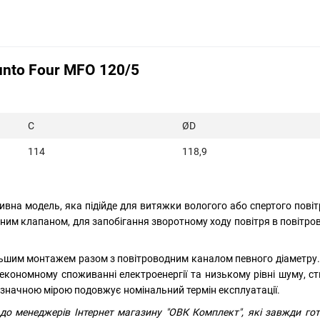
unto Four MFO 120/5
C
Ø
D
114
118,9
ивна модель, яка підійде для витяжки вологого або спертого повіт
им клапаном, для запобігання зворотному ходу повітря в повітров
льшим монтажем разом з повітроводним каналом певного діаметру.
 економному споживанні електроенергії та низькому рівні шуму, 
 значною мірою подовжує номінальний термін експлуатації.
 до менеджерів Інтернет магазину "ОВК Комплект", які завжди го