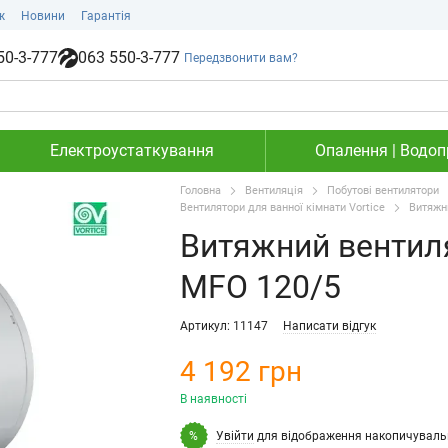
ж
Новини
Гарантія
50-3-777
063 550-3-777
Передзвонити вам?
Електроустаткування
Опалення | Водопр
Головна
Вентиляція
Побутові вентилятори
Вентилятори для ванної кімнати Vortice
Витяжни
Витяжний вентиля
MFO 120/5
Артикул: 11147
Написати відгук
4 192 грн
В наявності
Увійти
для відображення накопичуваль
%