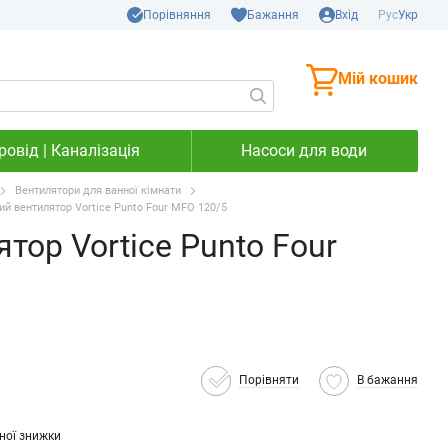
Порівняння
Бажання
Вхід
Рус
Укр
Мій кошик
овід | Каналізація
Насоси для води
Вентилятори для ванної кімнати
й вентилятор Vortice Punto Four MFO 120/5
тор Vortice Punto Four
Порівняти
В бажання
ної знижки