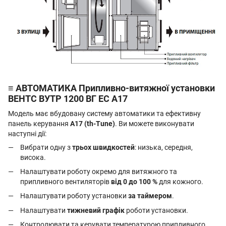
≡ АВТОМАТИКА Припливно-витяжної установки
ВЕНТС ВУТР 1200 ВГ EC А17
Модель має вбудовану систему автоматики та ефективну
панель керування
А17 (th-Tune)
. Ви можете виконувати
наступні дії:
Вибрати одну з
трьох швидкостей
: низька, середня,
висока.
Налаштувати роботу окремо для витяжного та
припливного вентиляторів
від 0 до 100 %
для кожного.
Налаштувати роботу установки
за таймером
.
Налаштувати
тижневий графік
роботи установки.
Контролювати та керувати температурою припливного