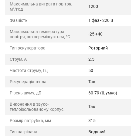
Максимальна витрата повітря,
1200
м³/год
Фазність
1 фаз - 220 В
Максимальна температура
-25 +40
повітря, що переміщується, °C
Тип рекуператора
Роторний
Струм, А
2.5
Частота струму, Гц
50
Рекуперація тепла
Так
Рівень шуму, дБ
60-79 (Шумно)
Виконання в звуко-
Так
теплоізольованому корпусі
Розмір патрубка, мм
315
Тип нагрівача
Водяний