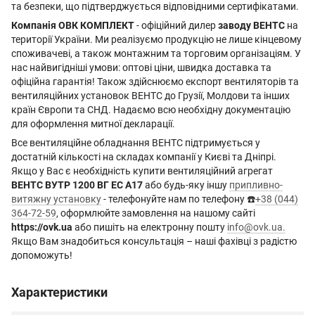
та безпеки, що підтверджується відповідними сертифікатами.
Компанія ОВК КОМПЛЕКТ
- офіційний дилер
заводу ВЕНТС
на
території України. Ми реалізуємо продукцію не лише кінцевому
споживачеві, а також монтажним та торговим організаціям. У
нас найвигідніші умови: оптові ціни, швидка доставка та
офіційна гарантія! Також здійснюємо експорт вентиляторів та
вентиляційних установок ВЕНТС до Грузії, Молдови та інших
країн Європи та СНД. Надаємо всю необхідну документацію
для оформлення митної декларації.
Все вентиляційне обладнання ВЕНТС підтримується у
достатній кількості на складах компанії у Києві та Дніпрі.
Якщо у Вас є необхідність купити вентиляційний агрегат
ВЕНТС ВУТР 1200 ВГ ЕС А17
або будь-яку іншу
припливно-
витяжну установку
- телефонуйте нам по телефону ☎️
+38 (044)
364-72-59
, оформлюйте замовлення на нашому сайті
https://ovk.ua
або пишіть на електронну пошту
info@ovk.ua
.
Якщо Вам знадобиться консультація – наші фахівці з радістю
допоможуть!
Характеристики