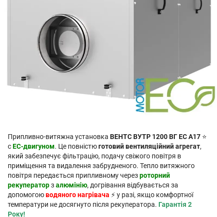
Припливно-витяжна установка
ВЕНТС ВУТР 1200 ВГ ЕС А17
⭐
с
EC-двигуном
. Це повністю
готовий вентиляційний агрегат
,
який забезпечує фільтрацію, подачу свіжого повітря в
приміщення та видалення забрудненого. Тепло витяжного
повітря передається припливному через
роторний
рекуператор
з
алюмінію
, догрівання відбувається за
допомогою
водяного нагрівача
⚡ у разі, якщо комфортної
температури не досягнуто після рекуператора.
Гарантія 2
Року!