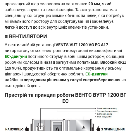
прокладений шар скловолокна завтовшки
20 мм
, який
забезпечує звуко- та теплоізоляцію. Також установка має
спеціальну конструкцію знімних бічних панелей, яка потребує
мінімального простору для обслуговування і забезпечує
легкий доступ до всіх внутрішніх елементів установки.
≡ ВЕНТИЛЯТОРИ
У вентиляційній установці
VENTS VUT 1200 VG EC А17
використовуються електронно-комутовані високоефективні
EC-двигуни
постійного струму із зовнішнім ротором, оснащені
робочим колесом із назад загнутими лопатками.
Високий ККД
(
до 90%
), продуктивність та оптимальне керування у всьому
діапазоні швидкостей обертання роблять
ЕС-двигуни
найбільш
передовим рішенням у галузі енергозбереження
на
сьогоднішній день.
Пристрій та принцип роботи ВЕНТС ВУТР 1200 ВГ
EC