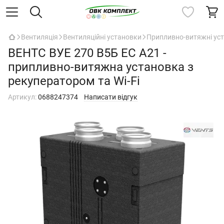
Вентиляція
Вентиляційні установки
Припливно-витяжні уст
ВЕНТС ВУЕ 270 В5Б ЕС А21 -
припливно-витяжна установка з
рекуператором та Wi-Fi
Артикул:
0688247374
Написати відгук