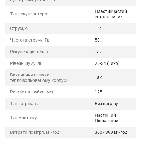
Пластинчастий
Тип рекуператора
ентальпійний
Струм, А
1.2
Частота струму, Гц
50
Рекуперація тепла
Так
Рівень шуму, дБ
25-34 (Тихо)
Виконання в звуко-
Так
теплоізольованому корпусі
Розмір патрубка, мм
125
Тип нагрівача
Без нагріву
Настінний,
Тип монтажу
Підлоговий
Витрати повітря, м³/год
300 - 399 м³/год