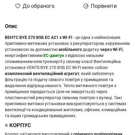
До обраного
Порівняти
Опис
ВЕНТС ВУЕ 270 В5Б EC А21 з Wi-Fi
- це одна з найякісніших
припливно-витяжних установок з рекуператором, керуванням
установкою за допомогою
мобільного
додатку
через Wi-Fi
,
енергоефективним
EC-двигун
з відносно низьким
споживанням електроенергії у своєму класі! Вентиляційна
установка VENTS ВУЕ 270 В5Б EC Wi-Fi являє собою
комплексний вентиляційний агрегат
, який забезпечує
фільтрацію та подачу свіжого повітря у приміщення та
видалення відпрацьованого. Тепло витяжного повітря з
приміщення передається (але не змішується) через
пластинчастий рекуператор свіжому повітрю з вулиці. Такі
припливно-витяжні установки використовуються у системах
вентиляції та кондиціювання житлових, офісних, комерційних
та інших громадських приміщеннях.
≡ КОРПУС
Корпус цієї моделі виготовлений з
спіненого поліпропілену