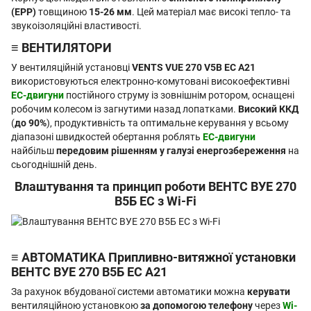
(EPP)
товщиною
15-26 мм
. Цей матеріал має високі тепло- та
звукоізоляційні властивості.
≡ ВЕНТИЛЯТОРИ
У вентиляційній установці
VENTS VUE 270 V5B EC A21
використовуються електронно-комутовані високоефективні
EC-двигуни
постійного струму із зовнішнім ротором, оснащені
робочим колесом із загнутими назад лопатками.
Високий ККД
(
до 90%
), продуктивність та оптимальне керування у всьому
діапазоні швидкостей обертання роблять
ЕС-двигуни
найбільш
передовим рішенням у галузі енергозбереження
на
сьогоднішній день.
Влаштування та принцип роботи ВЕНТС ВУЕ 270
В5Б EC з Wi-Fi
≡ АВТОМАТИКА Припливно-витяжної установки
ВЕНТС ВУЕ 270 В5Б EC А21
За рахунок вбудованої системи автоматики можна
керувати
вентиляційною установкою
за допомогою телефону
через
Wi-