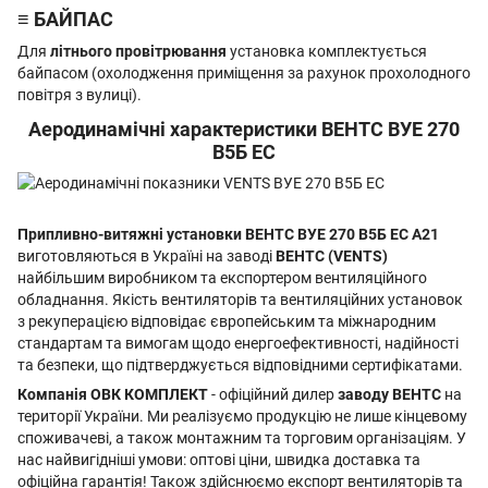
≡ БАЙПАС
Для
літнього провітрювання
установка комплектується
байпасом (охолодження приміщення за рахунок прохолодного
повітря з вулиці).
Аеродинамічні характеристики ВЕНТС ВУЕ 270
В5Б EC
Припливно-витяжні установки ВЕНТС ВУЕ 270 В5Б EC А21
виготовляються в Україні на заводі
ВЕНТС (VENTS)
найбільшим виробником та експортером вентиляційного
обладнання. Якість вентиляторів та вентиляційних установок
з рекуперацією відповідає європейським та міжнародним
стандартам та вимогам щодо енергоефективності, надійності
та безпеки, що підтверджується відповідними сертифікатами.
Компанія ОВК КОМПЛЕКТ
- офіційний дилер
заводу ВЕНТС
на
території України. Ми реалізуємо продукцію не лише кінцевому
споживачеві, а також монтажним та торговим організаціям. У
нас найвигідніші умови: оптові ціни, швидка доставка та
офіційна гарантія! Також здійснюємо експорт вентиляторів та