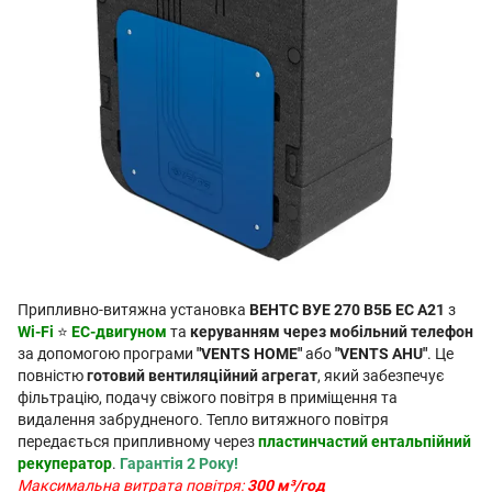
Припливно-витяжна установка
ВЕНТС ВУЕ 270 В5Б EC А21
з
Wi-Fi
⭐
EC-двигуном
та
керуванням через мобільний телефон
за допомогою програми
"VENTS HOME"
або
"VENTS AHU"
. Це
повністю
готовий вентиляційний агрегат
, який забезпечує
фільтрацію, подачу свіжого повітря в приміщення та
видалення забрудненого. Тепло витяжного повітря
передається припливному через
пластинчастий ентальпійний
рекуператор
.
Гарантія 2 Року!
Максимальна витрата повітря:
300 м³/год