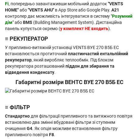
Fi
, попередньо завантаживши мобільний додаток
"VENTS
HOME"
або
"VENTS AHU"
в App Store або Google Play.
A21
контролер дає можливість інтегруватися в систему "
Розумний
дім
" або
BMS
(Building Management System). Дистанційна
панель купується окремо (
у комплект НЕ входить
).
≡ РЕКУПЕРАТОР
У припливно-витяжній установці VENTS ВУЕ 270 В5Б ЕС
встановлюється протиточний
пластинчастий ентальпійний
рекуператор
, який виробляє теплообмін. Під блоком
рекуператора розташований
піддон для збирання та
відведення конденсату
.
Габаритні розміри ВЕНТС ВУЕ 270 В5Б EC
≡ ФІЛЬТР
Стандартно
для фільтрації припливного та витяжного повітря
встановлено два змінні вбудовані фільтри зі ступенем
очищення
G4
. Як опція можливе встановлення фільтру
припливного повітря
F8
.