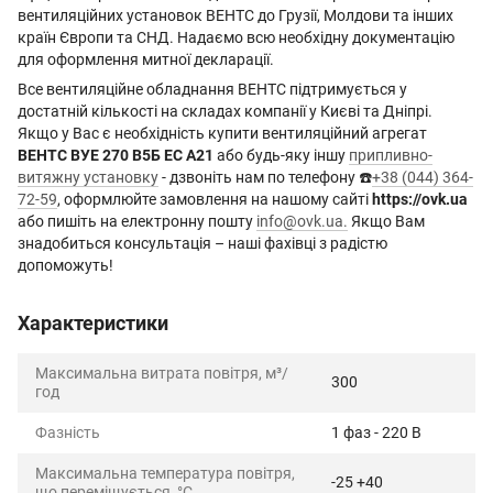
вентиляційних установок ВЕНТС до Грузії, Молдови та інших
країн Європи та СНД. Надаємо всю необхідну документацію
для оформлення митної декларації.
Все вентиляційне обладнання ВЕНТС підтримується у
достатній кількості на складах компанії у Києві та Дніпрі.
Якщо у Вас є необхідність купити вентиляційний агрегат
ВЕНТС ВУЕ 270 В5Б EC А21
або будь-яку іншу
припливно-
витяжну установку
- дзвоніть нам по телефону ☎️
+38 (044) 364-
72-59
, оформлюйте замовлення на нашому сайті
https://ovk.ua
або пишіть на електронну пошту
info@ovk.ua
.
Якщо Вам
знадобиться консультація – наші фахівці з радістю
допоможуть!
Характеристики
Максимальна витрата повітря, м³/
300
год
Фазність
1 фаз - 220 В
Максимальна температура повітря,
-25 +40
що переміщується, °C