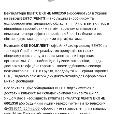
Вентилятори ВЕНТС ВКП 4Е 600x350
виробляються в Україні
на заводі
ВЕНТС (VENTS)
найбільшим виробником та
експортером вентиляційного обладнання. Якість вентиляторів
відповідає європейським та міжнародним стандартам і
вимогам по енергоефективності, надійності та безпеки, що
підтверджується відповідними сертифікатами.
Компанія ОВК КОМПЛЕКТ
- офіційний дилер заводу ВЕНТС на
території України. Ми реалізуємо продукцію не тільки
кінцевому споживачу, а також монтажним і торговим
організаціям. У нас найвигідніші умови: оптові ціни, швидка
доставка та офіційна гарантія! Також здійснюємо експорт
вентиляторів ВЕНТС в Грузію, Молдову та інші країни Європи і
СНД. Надаємо всю необхідну документацію для оформлення
митної декларації.
Все вентиляційне обладнання ВЕНТС підтримується в
достатній кількості на складах компанії в Києві та Дніпрі.
Якщо у Вас є необхідність купити вентилятор
VENTS ВКП 4Е
600x350
або будь-який інший - телефонуйте нам по телефону
☎️
+38 (044) 364-72-59
, оформляйте за замовлення на нашому
сайті
https://ovk.ua
або пишіть на електронну пошту