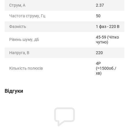
Струм, А
2.37
Частота струму, Гц
50
Фазність
1 фаз - 220 В
45-59 (Чітко
Рівень шуму, дБ
чутно)
Напруга, В
220
4P
Кількість полюсів
(≈1500об./
хв)
Відгуки