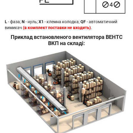
L
- фаза;
N
- нуль;
X1
- клемна колодка;
QF
- автоматичний
вимикач
(в комплект поставки не входить)
.
Приклад встановленого вентилятора ВЕНТС
ВКП на складі: