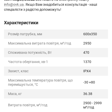
info@ovk.ua
. Якщо Вам знадобиться консультація - наші
спеціалісти з радістю допоможуть!
Характеристики
Розмір патрубка, мм
600x350
Максимальна витрата повітря, м³/год
2950
Споживана потужність, Вт
470
Частота обертання, хв-1
1370
Захист, клас
IPX4
Максимальна температура повітря, що
-30 +80
переміщується, °C
Маса, кг
36.38
2900 - 2999
Витрата повітря, м³/год
м³/год