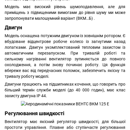
Модель має високий рівень шумоподавлення, але для
приміщень з підвищеними вимогами до рівня шуму ми може
запропонувати малошумний варіант (ВКМ…Б) .
Двигун
Модель оснащена потужним двигуном із зовнішнім ротором. Є
вбудоване відцентрове робоче колесо із загнутими назад
лопатками. Двигун укомплектований тепловим захистом із
автоматичним перезапуском. При тривалій роботі та
сильному нагріванні вентилятор зупиняється до повного
охолодження, а потім знову починає роботу. Ця функція
вбереже вас від передчасних поломок, забезпечить якісну та
тривалу роботу моделі.
Двигуни працюють на підшипниках кочення, що говорить про
більший термін служби моделі (до 40 000 годин), має клас
захисту двигуна IP 44.
Регулювання швидкості
Вентилятор має якісний регулятор швидкості, для більшої
простоти управління. Плавне або ступінчасте регулювання