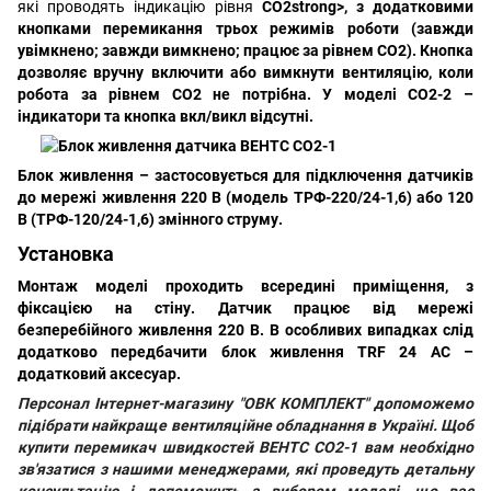
які проводять індикацію рівня
СО2strong>, з додатковими
кнопками перемикання трьох режимів роботи (завжди
увімкнено; завжди вимкнено; працює за рівнем СО2). Кнопка
дозволяє вручну включити або вимкнути вентиляцію, коли
робота за рівнем СО2 не потрібна. У моделі
CO2-2
–
індикатори та кнопка вкл/викл відсутні.
Блок живлення – застосовується для підключення датчиків
до мережі живлення 220 В (модель ТРФ-220/24-1,6) або 120
В (ТРФ-120/24-1,6) змінного струму.
Установка
Монтаж моделі проходить всередині приміщення, з
фіксацією на стіну. Датчик працює від мережі
безперебійного живлення 220 В. В особливих випадках слід
додатково передбачити блок живлення TRF 24 AC –
додатковий аксесуар.
Персонал
Інтернет-магазину "ОВК КОМПЛЕКТ"
допоможемо
підібрати найкраще вентиляційне обладнання в Україні. Щоб
купити перемикач швидкостей ВЕНТС СО2-1
вам необхідно
зв'язатися з нашими менеджерами, які проведуть детальну
консультацію і допоможуть з вибором моделі, що вас