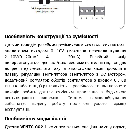
Особливість конструкції та сумісності
Датчик володіє релейним розімкненим «сухим» контактом і
аналоговим виходом 0...10V (можлива переналаштування
2...10V/0...20mA/ 4 ... 20mA). Релейний вихід
використовується для вкл/викл системи вентиляції відповідно
до рівня вуглекислого газу, а аналоговий вихід проводить
плавну регуляцію вентилятора (вентилятор з ЄС мотором,
додатковий регулятор обертів вентилятора з входом 0…10В
РС…ТА або ВФЕД).
p>Наявність і релейного та аналогового
виходів робить датчик сумісним практично з будь-якою
вентиляційною системою. Система самокалібрування
забезпечує надійну роботу протягом усього терміну
експлуатації.
Особливість модифікації
Датчик VENTS СО2-1
комплектується спеціальними діодами,