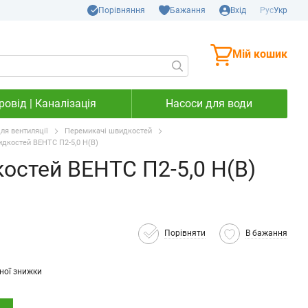
Порівняння
Бажання
Вхід
Рус
Укр
Мій кошик
овід | Каналізація
Насоси для води
ля вентиляції
Перемикачі швидкостей
дкостей ВЕНТС П2-5,0 Н(В)
остей ВЕНТС П2-5,0 Н(В)
Порівняти
В бажання
ної знижки