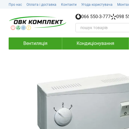
Перейти до основного контенту
Про нас
Оплата і доставка
Контакти
Угода користувача
Монта
066 550-3-777
098 5
Вентиляція
Кондиціонування