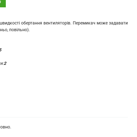
о
швидкості обертання вентиляторів. Перемикач може задавати
ньо, повільно).
5
я:
2
товно.