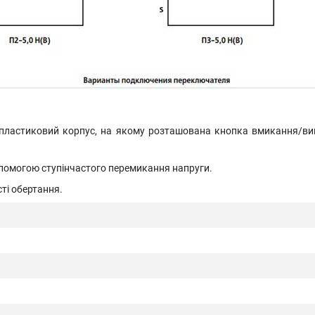
пластиковий корпус, на якому розташована кнопка вмикання/вим
опомогою ступінчастого перемикання напруги.
ті обертання.