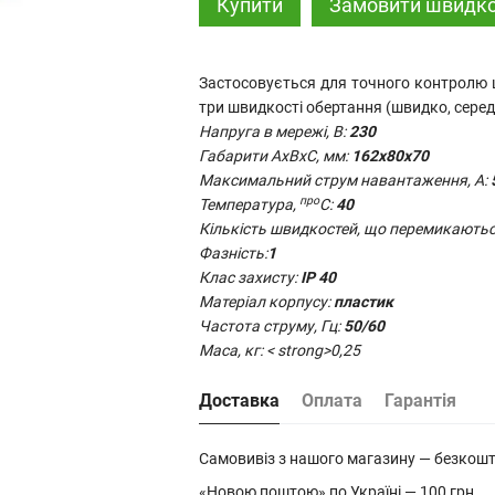
Купити
Замовити швидк
Застосовується для точного контролю 
три швидкості обертання (швидко, серед
Напруга в мережі, В:
230
Габарити AxBxC, мм:
162х80х70
Максимальний струм навантаження, А:
про
Температура,
С:
40
Кількість швидкостей, що перемикаютьс
Фазність:
1
Клас захисту:
IP 40
Матеріал корпусу:
пластик
Частота струму, Гц:
50/60
Маса, кг: < strong>0,25
Доставка
Оплата
Гарантія
Самовивіз з нашого магазину — безкош
«Новою поштою» по Україні — 100 грн.