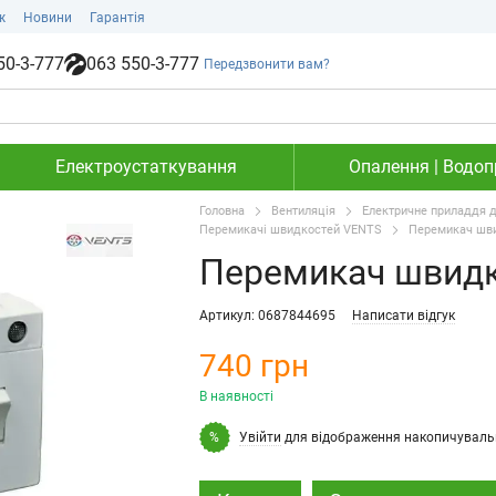
ж
Новини
Гарантія
50-3-777
063 550-3-777
Передзвонити вам?
Електроустаткування
Опалення | Водопр
Головна
Вентиляція
Електричне приладдя д
Перемикачі швидкостей VENTS
Перемикач шви
Перемикач швидк
Артикул: 0687844695
Написати відгук
740 грн
В наявності
Увійти
для відображення накопичуваль
%