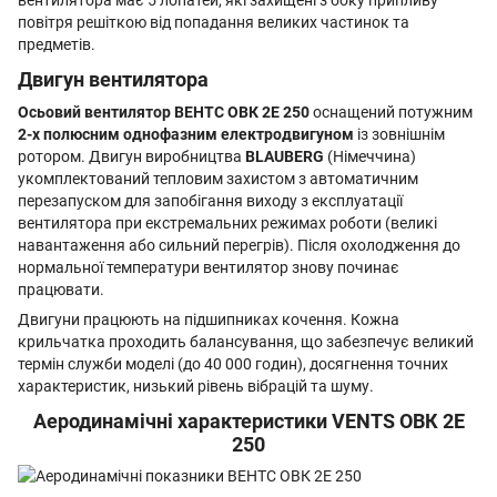
вентилятора має 5 лопатей, які захищені з боку припливу
повітря решіткою від попадання великих частинок та
предметів.
Двигун вентилятора
Осьовий вентилятор ВЕНТС ОВК 2Е 250
оснащений потужним
2-х полюсним
однофазним електродвигуном
із зовнішнім
ротором. Двигун виробництва
BLAUBERG
(Німеччина)
укомплектований тепловим захистом з автоматичним
перезапуском для запобігання виходу з експлуатації
вентилятора при екстремальних режимах роботи (великі
навантаження або сильний перегрів). Після охолодження до
нормальної температури вентилятор знову починає
працювати.
Двигуни працюють на підшипниках кочення. Кожна
крильчатка проходить балансування, що забезпечує великий
термін служби моделі (до 40 000 годин), досягнення точних
характеристик, низький рівень вібрацій та шуму.
Аеродинамічні характеристики VENTS ОВК 2Е
250