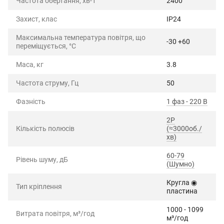
Частота обертання, хв-1
2400
Захист, клас
IP24
Максимальна температура повітря, що
-30 +60
переміщується, °C
Маса, кг
3.8
Частота струму, Гц
50
Фазність
1 фаз - 220 В
2P
Кількість полюсів
(≈3000об./
хв)
60-79
Рівень шуму, дБ
(Шумно)
Кругла ◉
Тип кріплення
пластина
1000 - 1099
Витрата повітря, м³/год
м³/год