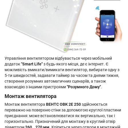
Управління вентилятором відбувається через мобільний
додаток
"Smart Life"
з будь-якого місця, де є інтернет. Є
можливість вмикати/вимикати вентилятор, вибирати одну з
5-ти швидкостей, задавати таймер за часом та днями тижня,
створення розумних автоматичних сценаріїв, а також
взаємодію з іншими пристроями
"Розумного Дому"
.
Монтаж вентилятора
Монтаж вентилятора
ВЕНТС ОВК 2Е 250
здійснюється
переважно на поверхню стіни за допомогою круглої пластини
приєднання: може встановлюватися як вертикально, так і
горизонтально. Призначений для монтажу в круглий отвір
діаметром
260...270 мм.
Кріпиться через отвори в монтажній