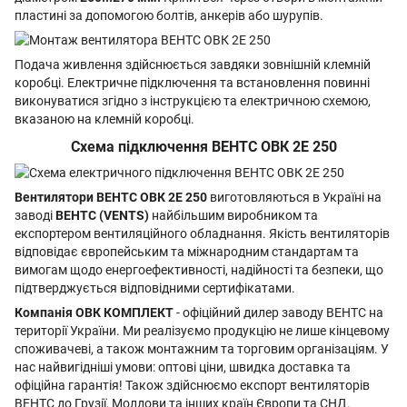
пластині за допомогою болтів, анкерів або шурупів.
Подача живлення здійснюється завдяки зовнішній клемній
коробці. Електричне підключення та встановлення повинні
виконуватися згідно з інструкцією та електричною схемою,
вказаною на клемній коробці.
Схема підключення ВЕНТС ОВК 2Е 250
Вентилятори ВЕНТС ОВК 2Е 250
виготовляються в Україні на
заводі
ВЕНТС (VENTS)
найбільшим виробником та
експортером вентиляційного обладнання. Якість вентиляторів
відповідає європейським та міжнародним стандартам та
вимогам щодо енергоефективності, надійності та безпеки, що
підтверджується відповідними сертифікатами.
Компанія ОВК КОМПЛЕКТ
- офіційний дилер заводу ВЕНТС на
території України. Ми реалізуємо продукцію не лише кінцевому
споживачеві, а також монтажним та торговим організаціям. У
нас найвигідніші умови: оптові ціни, швидка доставка та
офіційна гарантія! Також здійснюємо експорт вентиляторів
ВЕНТС до Грузії, Молдови та інших країн Європи та СНД.