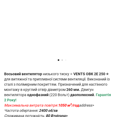
Восьовий вентилятор
низького тиску ⭐
VENTS ОВК 2Е 250 ⭐
для витяжної та припливної системи вентиляції. Виконаний із
сталі з полімерним покриттям. Призначений для настінного
монтажу в круглий отвір діаметром
260 мм.
Двигун
вентилятора
однофазний
(220 Вольт)
двополюсний
.
Гарантія
2 Року!
3
Максимальна витрата повітря:
1050 м
/год
address>
Частота обертання:
2400 об/хв
Споживана потужність:
80 Втstrong>