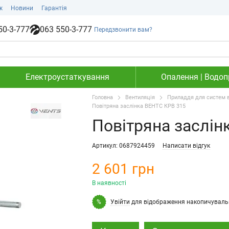
ж
Новини
Гарантія
50-3-777
063 550-3-777
Передзвонити вам?
Електроустаткування
Опалення | Водопр
Головна
Вентиляція
Приладдя для систем в
Повітряна заслінка ВЕНТС КРВ 315
Повітряна заслін
Артикул: 0687924459
Написати відгук
2 601 грн
В наявності
Увійти
для відображення накопичуваль
%