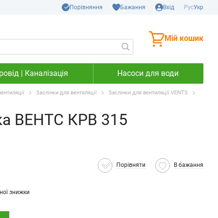
Порівняння
Бажання
Вхід
Рус
Укр
Мій кошик
овід | Каналізація
Насоси для води
ентиляції
Заслінки для вентиляції
Заслінки для вентиляції VENTS
ка ВЕНТС КРВ 315
Порівняти
В бажання
ної знижки