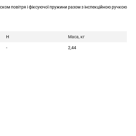
иском повітря і фіксуючої пружини разом з інспекційною ручкою
H
Маса, кг
-
2,44