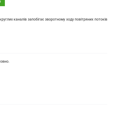
о
круглих каналів запобігає зворотному ходу повітряних потоків
товно.