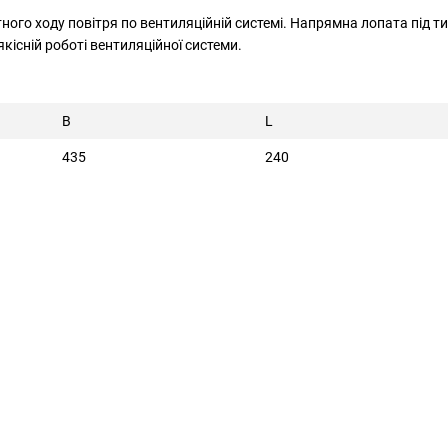
ного ходу повітря по вентиляційній системі. Напрямна лопата під т
існій роботі вентиляційної системи.
В
L
435
240