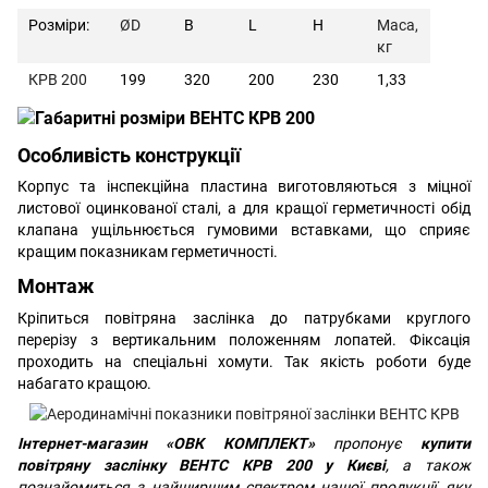
Розміри:
ØD
В
L
H
Маса,
кг
КРВ 200
199
320
200
230
1,33
Особливість конструкції
Корпус та інспекційна пластина виготовляються з міцної
листової оцинкованої сталі, а для кращої герметичності
обід
клапана ущільнюється гумовими вставками, що сприяє
кращим показникам герметичності.
Монтаж
Кріпиться повітряна заслінка
до патрубками круглого
перерізу з вертикальним положенням лопатей. Фіксація
проходить на спеціальні хомути. Так якість роботи буде
набагато кращою.
Інтернет-магазин «ОВК КОМПЛЕКТ»
пропонує
купити
повітряну заслінку ВЕНТС КРВ 200 у Києві
, а також
познайомиться з найширшим спектром нашої продукції, яку