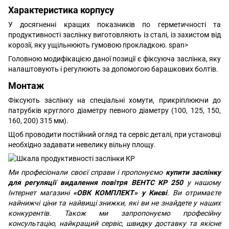
Характеристика корпусу
У досягненні кращих показників по герметичності та
продуктивності заслінку виготовляють із сталі, із захистом від
корозії, яку ущільнюють гумовою прокладкою.
span>
Головною модифікацією даної позиції є фіксуюча заслінка, яку
налаштовують і регулюють за допомогою барашкових болтів.
Монтаж
Фіксують заслінку на спеціальні хомути, прикріплюючи до
патрубків круглого діаметру певного діаметру (100, 125, 150,
160, 200) 315 мм).
Щоб проводити постійний огляд та сервіс деталі, при установці
необхідно задавати невелику вільну площу.
Ми професіонали своєї справи і пропонуємо
купити заслінку
для регуляції видалення повітря ВЕНТС КР 250
у нашому
Інтернет магазині
«ОВК КОМПЛЕКТ» у Києві
. Ви отримаєте
найнижчі ціни та найвищі знижки, які ви не знайдете у наших
конкурентів. Також ми запропонуємо професійну
консультацію, найкращий сервіс, швидку доставку та якісне