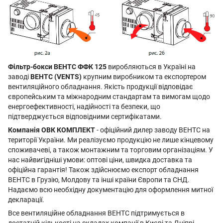
Фільтр-бокси ВЕНТС ФФК 125
виробляються в Україні на
заводі
ВЕНТС (VENTS)
крупним виробником та експортером
вентиляційного обладнання. Якість продукції відповідає
європейським та міжнародним стандартам та вимогам щодо
енергоефективності, надійності та безпеки, що
підтверджується відповідними сертифікатами.
Компанія ОВК КОМПЛЕКТ
- офіційний дилер заводу ВЕНТС на
території України. Ми реалізуємо продукцію не лише кінцевому
споживачеві, а також монтажним та торговим організаціям. У
нас найвигідніші умови: оптові ціни, швидка доставка та
офіційна гарантія! Також здійснюємо експорт обладнання
ВЕНТС в Грузію, Молдову та інші країни Європи та СНД.
Надаємо всю необхідну документацію для оформлення митної
декларації.
Все вентиляційне обладнання ВЕНТС підтримується в
достатній кількості на складах компанії в Києві та Дніпрі.