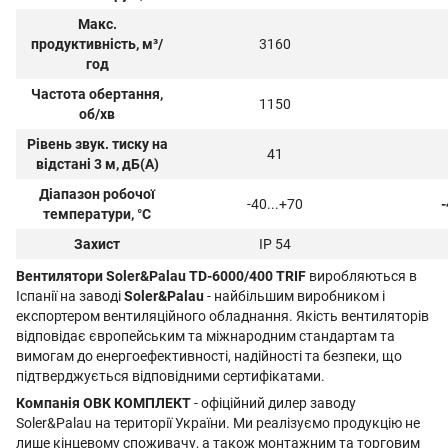
Макс.
продуктивність, м³/
3160
год
Частота обертання,
1150
об/хв
Рівень звук. тиску на
41
відстані 3 м, дБ(А)
Діапазон робочої
-40...+70
-
температури, °C
Захист
IP 54
Вентилятори Soler&Palau TD-6000/400 TRIF
виробляються в
Іспанії на заводі
Soler&Palau
- найбільшим виробником і
експортером вентиляційного обладнання. Якість вентиляторів
відповідає європейським та міжнародним стандартам та
вимогам до енергоефективності, надійності та безпеки, що
підтверджується відповідними сертифікатами.
Компанія ОВК КОМПЛЕКТ
- офіційний дилер заводу
Soler&Palau на території України. Ми реалізуємо продукцію не
лише кінцевому споживачу, а також монтажним та торговим