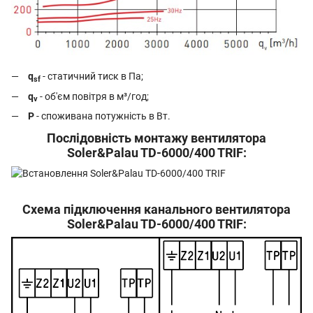
q
- статичний тиск в Па;
sf
q
- об'єм повітря в м³/год;
v
P
- споживана потужність в Вт.
Послідовність монтажу вентилятора
Soler&Palau TD-6000/400 TRIF:
Схема підключення канального вентилятора
Soler&Palau TD-6000/400 TRIF: