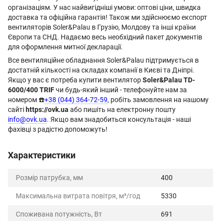
організаціям. У нас найвигідніші умови: оптові ціни, швидка
доставка та офіційна гарантія! Також ми здійснюємо експорт
вентиляторів Soler&Palau в Грузію, Молдову та інші країни
Європи та СНД. Надаємо весь необхідний пакет документів
для оформлення митної декларації.
Все вентиляційне обладнання Soler&Palau підтримується в
достатній кількості на складах компанії в Києві та Дніпрі.
Якщо у вас є потреба купити вентилятор
Soler&Palau TD-
6000/400 TRIF
чи будь-який інший - телефонуйте нам за
номером ☎️
+38 (044) 364-72-59
, робіть замовлення на нашому
сайті
https://ovk.ua
або пишіть на електронну пошту
info@ovk.ua
. Якщо вам знадобиться консультація - наші
фахівці з радістю допоможуть!
Характеристики
Розмір патрубка, мм
400
Максимальна витрата повітря, м³/год
5330
Споживана потужність, Вт
691