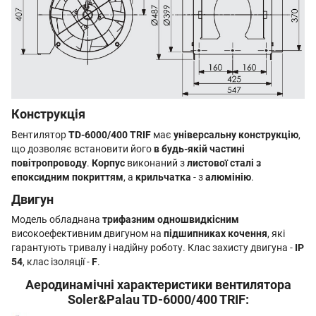
Конструкція
Вентилятор
TD-6000/400 TRIF
має
універсальну конструкцію
,
що дозволяє встановити його
в будь-якій частині
повітропроводу
.
Корпус
виконаний з
листової сталі з
епоксидним покриттям
, а
крильчатка
- з
алюмінію
.
Двигун
Модель обладнана
трифазним одношвидкісним
високоефективним двигуном на
підшипниках кочення
, які
гарантують тривалу і надійну роботу. Клас захисту двигуна -
IP
54
, клас ізоляції -
F
.
Аеродинамічні характеристики вентилятора
Soler&Palau TD-6000/400 TRIF: