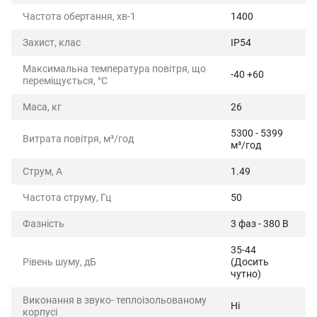
Частота обертання, хв-1
1400
Захист, клас
IP54
Максимальна температура повітря, що
-40 +60
переміщується, °C
Маса, кг
26
5300 - 5399
Витрата повітря, м³/год
м³/год
Струм, А
1.49
Частота струму, Гц
50
Фазність
3 фаз - 380 В
35-44
Рівень шуму, дБ
(Досить
чутно)
Виконання в звуко- теплоізольованому
Ні
корпусі