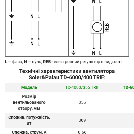
L
— фаза;
N
— нуль;
REB
- електронний регулятор швидкості.
Технічні характеристики вентилятора
Soler&Palau TD-6000/400 TRIF:
Модель
TD-4000/355 TRIF
TD-60
Розмір
вентильованого
355
отвору, мм
Спожив. потужність,
309
Вт
Спожив. струм, А
0.66