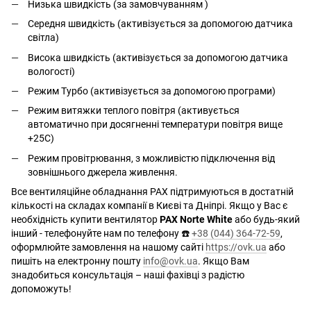
Низька швидкість (за замовчуванням )
Середня швидкість (активізується за допомогою датчика
світла)
Висока швидкість (активізується за допомогою датчика
вологості)
Режим Турбо (активізується за допомогою програми)
Режим витяжки теплого повітря (активується
автоматично при досягненні температури повітря вище
+25C)
Режим провітрювання, з можливістю підключення від
зовнішнього джерела живлення.
Все вентиляційне обладнання PAX підтримуються в достатній
кількості на складах компанії в Києві та Дніпрі. Якщо у Вас є
необхідність купити вентилятор
PAX Norte White
або будь-який
інший - телефонуйте нам по телефону ☎️
+38 (044) 364-72-59
,
оформлюйте замовлення на нашому сайті
https://ovk.ua
або
пишіть на електронну пошту
info@ovk.ua
. Якщо Вам
знадобиться консультація – наші фахівці з радістю
допоможуть!