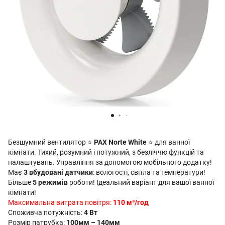
Безшумний вентилятор ⭐
PAX Norte White
⭐ для ванної
кімнати. Тихий, розумний і потужний, з безліччю функцій та
налаштувань. Управління за допомогою мобільного додатку!
Має
3 вбудовані датчики
: вологості, світла та температури!
Більше
5 режимів
роботи! Ідеальний варіант для вашої ванної
кімнати!
Максимальна витрата повітря:
110 м³/год
Споживча потужність:
4 Вт
Розмір патрубка:
100мм – 140мм