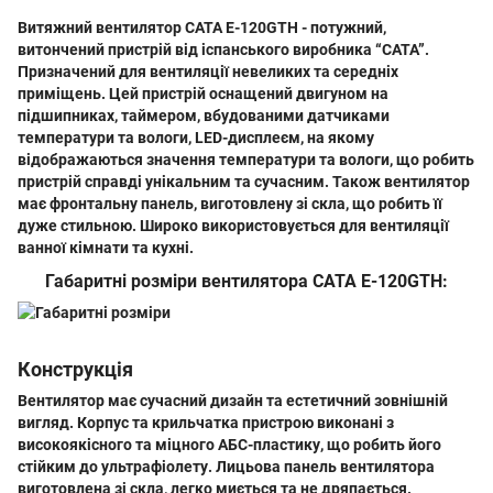
Витяжний вентилятор
CATA E-120GTH
- потужний,
витончений пристрій від іспанського виробника
“CATA”
.
Призначений для вентиляції невеликих та середніх
приміщень. Цей пристрій оснащений
двигуном на
підшипниках
,
таймером
,
вбудованими датчиками
температури та вологи
,
LED-дисплеєм
, на якому
відображаються значення температури та вологи, що робить
пристрій справді унікальним та сучасним. Також вентилятор
має фронтальну панель, виготовлену зі скла, що робить її
дуже стильною. Широко використовується для вентиляції
ванної кімнати та кухні.
Габаритні розміри вентилятора CATA E-120GTH:
Конструкція
Вентилятор має сучасний дизайн та естетичний зовнішній
вигляд. Корпус та крильчатка пристрою виконані з
високоякісного та міцного АБС-пластику, що робить його
стійким до ультрафіолету. Лицьова панель вентилятора
виготовлена ​​зі скла, легко миється та не дряпається.