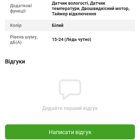
Датчик вологості, Датчик
Додаткові
температури, Двошвидкісний мотор,
функції
Таймер відключення
Колір
Білий
Рівень шуму,
15-24 (Ледь чутно)
дБ(А)
Відгуки
Додайте перший відгук
Написати відгук