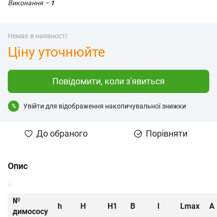
Виконання –
1
Немає в наявності
Ціну уточнюйте
Повідомити, коли з'явиться
Увійти
для відображення накопичувальної знижки
%
До обраного
Порівняти
Опис
№
h
H
H1
B
l
Lmax
A
димососу