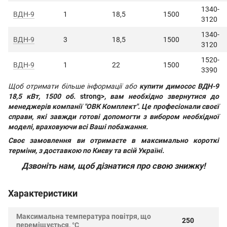
1340-
ВДН-9
1
18,5
1500
3120
1340-
ВДН-9
3
18,5
1500
3120
1520-
ВДН-9
1
22
1500
3390
Щоб отримати більше інформації або
купити димосос ВДН-9
18,5 кВт, 1500 об.
strong>
, вам необхідно звернутися до
менеджерів компанії "ОВК Комплект". Це професіонали своєї
справи, які завжди готові допомогти з вибором необхідної
моделі, враховуючи всі Ваші побажання.
Своє замовлення ви отримаєте в максимально короткі
терміни, з доставкою по Києву та всій Україні.
Дзвоніть нам, щоб дізнатися про свою знижку!
Характеристики
Максимальна температура повітря, що
250
переміщується, °C