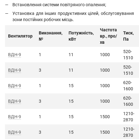
Встановлення системи повітряного опалення;
Установка для інших продуктивних цілей, обслуговування
зони постійних робочих місць.
Частота
Виконання,
Потужність,
Тиск,
Вентилятор
вр., про/
№
кВт
Па
хв
520-
ВДН-9
1
11
1000
1510
520-
ВДН-9
3
11
1000
1510
620-
ВДН-9
1
15
1000
1600
620-
ВДН-9
3
15
1
0
00
1600
1210-
ВДН-9
1
15
1500
2870
1210-
ВДН-9
3
15
1500
2870