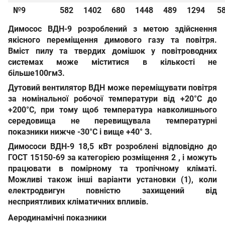
№9
582
1402
680
1448
489
1294
5
Димосос ВДН-9
розроблений з метою здійснення
якісного переміщення димового газу та повітря.
Вміст пилу та твердих домішок у повітроводних
системах може міститися в кількості
не
більше
100
гм3
.
Дутовий вентилятор ВДН
може переміщувати повітря
за номінальної робочої температури
від +20°С до
+200°С
, при тому щоб температура навколишнього
середовища не перевищувала температурні
показники нижче
-30°С
і вище
+40° З
.
Димососи ВДН-9 18,5 кВт
розроблені відповідно до
ГОСТ 15150-69
за категорією розміщення 2
,
і можуть
працювати в помірному та тропічному кліматі.
Можливі також інші варіанти установки (1), коли
електродвигун повністю захищений від
несприятливих кліматичних впливів.
Аеродинамічні показники