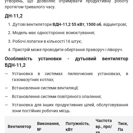
утворень, що дозволяє отримувати продуктивну роботу
протягом тривалого часу.
ДН-11,2
Дутові вентилятори
ВДН-11,2
55 кВт, 1500 об.
відцентрові;
Модель має одностороннє всмоктування;
Робочі лопатки в кількості 16 штук;
Пристрій може проводити обертання праворуч і ліворуч.
Особливість установки - дутьовий вентилятор
В
ДН-11,2
Установка в системах пилеочисних установках, в
газомазутних котлах;
Встановлення системи вентиляції;
Встановлення системи повітряного опалення;
Установка для інших продуктивних цілей, обслуговування
зони постійних робочих місць.
Частота
Виконання,
Потужність,
Тиск,
Вентилятор
вр., про/
№
кВт
Па
хв