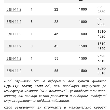
820-
ВДН-11,2
1
22
1000
2380
820-
ВДН-11,2
3
22
1000
2380
1810-
ВДН-11,2
1
45
1500
4320
1810-
ВДН-11,2
3
45
1500
4320
2520-
ВДН-11,2
1
55
1500
5310
2520-
ВДН-11,2
3
55
1500
5310
Щоб отримати більше інформації або
купити димосос
ВДН-11,2 55кВт, 1500 об.
, вам необхідно звернутися до
менеджерів компанії "ОВК Комплект". Це професіонали своєї
справи, які завжди готові допомогти з вибором необхідної
моделі, враховуючи всі Ваші побажання.
Своє замовлення ви отримаєте в максимально короткі