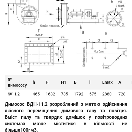
№
h
H
H1
B
l
Lmax
A
димососу
№11,2
465
1682
785
1792
575
2880
728
Димосос ВДН-11,2
розроблений з метою здійснення
якісного переміщення димового газу та повітря.
Вміст пилу та твердих домішок у повітроводних
системах може міститися в кількості
не
більше
100
гм3
.