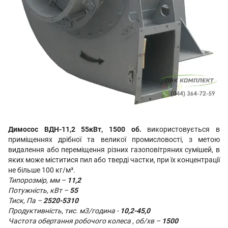
Димосос ВДН-11,2 55кВт, 1500 об.
використовується в
приміщеннях дрібної та великої промисловості, з метою
видалення або переміщення різних газоповітряних сумішей, в
яких може міститися пил або тверді частки, при їх концентрації
не більше 100 кг/м³.
Типорозмір, мм –
11,2
Потужність, кВт –
55
Тиск, Па –
2520-5310
Продуктивність, тис. м3/година -
10,2-45,0
Частота обертання робочого колеса , об/хв –
1500