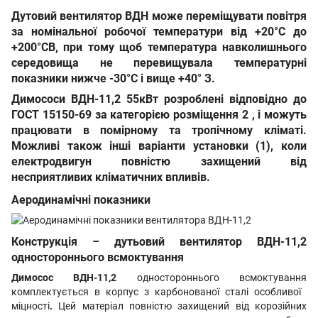
Дутовий вентилятор ВДН
може переміщувати повітря
за номінальної робочої температури
від +20°С до
+200°СВ
, при тому щоб температура навколишнього
середовища не перевищувала температурні
показники нижче
-30°С
і вище
+40° З
.
Димососи ВДН-11,2 55кВт
розроблені відповідно до
ГОСТ 15150-69
за категорією розміщення 2
,
і можуть
працювати в помірному та тропічному кліматі.
Можливі також інші варіанти установки (1), коли
електродвигун повністю захищений від
несприятливих кліматичних впливів.
Аеродинамічні показники
Конструкція – дутьовий вентилятор В
ДН-11,2
одностороннього всмоктування
Димосос
ВДН-11,2
одностороннього всмоктування
комплектується в корпус з карбонованої сталі особливої ​​
міцності
.
Цей матеріал повністю захищений від корозійних