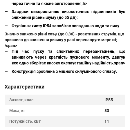
через точне та якісне виготовлення;
li>
Завдяки використанню високоточних підшипників був
знижений рівень шуму (до 55 дБ);
Ступінь захисту IP54 запобігає попаданню води та пилу.
Значно знижено рівні cosφ (до 0,86) - реактивних струмів, що
призвело до зниження ризику у разі перенапруги мережі;
/span>
Під час пуску та спонтанних перевантажень, що
виникають через кратність пускового моменту, двигун
все одно зберігає високу експлуатаційну надійність.span>
Конструкція зроблена з міцного силумінового сплаву.
Характеристики
Захист, клас
IP55
Маса, кг
83
Потужність, кВт
11