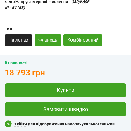
< em>
Напруга мережі живлення -
380/660В
IP -
54 (55)
Тип
На лапах
Фланець
Комбінований
В наявності
18 793 грн
Купити
Замовити швидко
Увійти
для відображення накопичувальної знижки
%