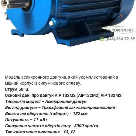
Модель асинхронного двигуна, який укомплектований в
міцний корпус із силумінового сплаву.
Струм 50Гц.
Основні дані про двигун АІР 132
M
2 (АІР132
M
2) АІР 132
M
2:
Типологія моделі –
Асинхронний двигун
Вигляд двигуна –
Трьохфазний загальнопромисловий
Висота осі обертання (габарит) -
132 мм
Потужність –
11
кВт
Синхронна частота обертів валу -
3000 про/хв
Тип кліматичне виконання -
У3, У2