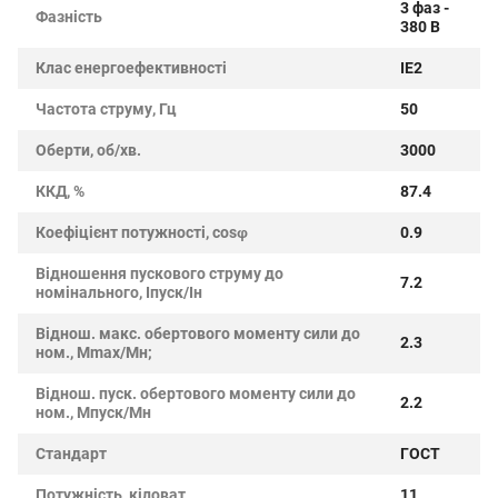
3 фаз -
Фазність
380 В
Клас енергоефективності
IE2
Частота струму, Гц
50
Оберти, об/хв.
3000
ККД, %
87.4
Коефіцієнт потужності, cosφ
0.9
Відношення пускового струму до
7.2
номінального, Iпуск/Iн
Віднош. макс. обертового моменту сили до
2.3
ном., Mmax/Mн;
Віднош. пуск. обертового моменту сили до
2.2
ном., Mпуск/Mн
Стандарт
ГОСТ
Потужність, кіловат
11