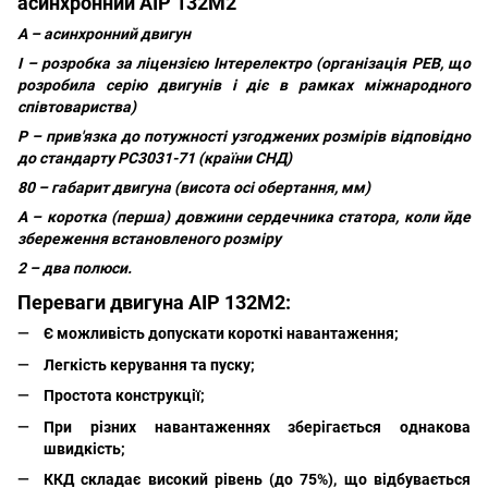
асинхронний
АІР 132M2
А – асинхронний двигун
І – розробка за ліцензією Інтерелектро (організація РЕВ, що
розробила серію двигунів і діє в рамках міжнародного
співтовариства)
Р – прив'язка до потужності узгоджених розмірів відповідно
до стандарту РС3031-71 (країни СНД)
80 – габарит двигуна (висота осі обертання, мм)
А – коротка (перша) довжини сердечника статора, коли йде
збереження встановленого розміру
2 – два полюси.
Переваги двигуна
АІР 132M2
:
Є можливість допускати короткі навантаження;
Легкість керування та пуску;
Простота конструкції;
При різних навантаженнях зберігається однакова
швидкість;
ККД складає високий рівень (до 75%), що відбувається