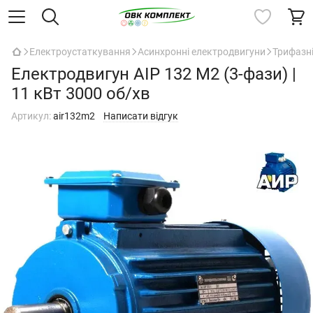
Електроустаткування
Асинхронні електродвигуни
Трифазн
Електродвигун АІР 132 М2 (3-фази) |
11 кВт 3000 об/хв
Артикул:
air132m2
Написати відгук