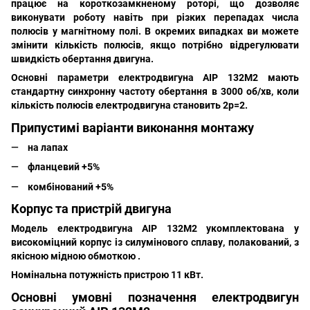
працює на короткозамкненому роторі, що дозволяє
виконувати роботу навіть при різких перепадах числа
полюсів у магнітному полі. В окремих випадках ви можете
змінити кількість полюсів, якщо потрібно відрегулювати
швидкість обертання двигуна.
Основні параметри електродвигуна
АІР 132M2
мають
стандартну синхронну частоту обертання в 3000 об/хв, коли
кількість полюсів електродвигуна становить 2р=2.
Припустимі варіанти виконання монтажу
на лапах
фланцевий +5%
комбінований +5%
Корпус та пристрій двигуна
Модель електродвигуна
АІР 132M2
укомплектована у
високоміцний корпус із силумінового сплаву, полакований, з
якісною мідною обмоткою .
Номінальна потужність пристрою 11 кВт.
Основні умовні позначення електродвигун