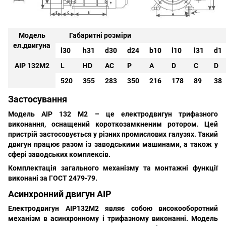
Модель
Габаритні розміри
ел.двигуна
l30
h31
d30
d24
b10
l10
l31
d1
АІР 132М2
L
HD
AC
P
A
D
C
D
520
355
283
350
216
178
89
38
Застосування
Модель
АІР 132 M2
– це електродвигун трифазного
виконання, оснащений короткозамкненим ротором. Цей
пристрій застосовується у різних промислових галузях. Такий
двигун працює разом із заводськими машинами, а також у
сфері заводських комплексів.
Комплектація загального механізму та монтажні функції
виконані за ГОСТ 2479-79.
Асинхронний двигун АІР
Електродвигун
АІР132M2
являє собою високооборотний
механізм в асинхронному і трифазному виконанні. Модель