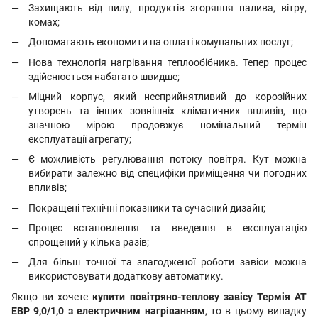
Захищають від пилу, продуктів згоряння палива, вітру,
комах;
Допомагають економити на оплаті комунальних послуг;
Нова технологія нагрівання теплообібника. Тепер процес
здійснюється набагато швидше;
Міцний корпус, який несприйнятливий до корозійних
утворень та інших зовнішніх кліматичних впливів, що
значною мірою продовжує номінальний термін
експлуатації агрегату;
Є можливість регулювання потоку повітря. Кут можна
вибирати залежно від специфіки приміщення чи погодних
впливів;
Покращені технічні показники та сучасний дизайн;
Процес встановлення та введення в експлуатацію
спрощений у кілька разів;
Для більш точної та злагодженої роботи завіси можна
використовувати додаткову автоматику.
Якщо ви хочете
купити повітряно-теплову завісу Термія АТ
ЕВР 9,0/1,0 з електричним нагріванням
, то в цьому випадку