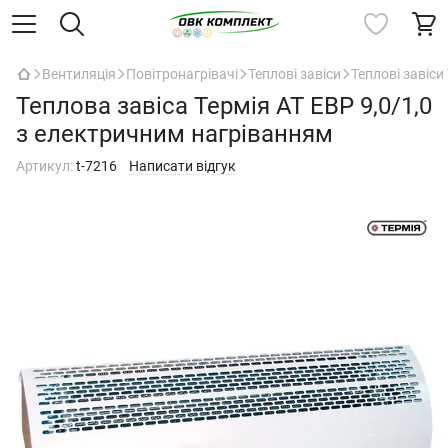
Вентиляція
Повітронагрівачі
Теплові завіси
Теплові завіси
Теплова завіса Термія АТ ЕВР 9,0/1,0
з електричним нагріванням
Артикул:
t-7216
Написати відгук