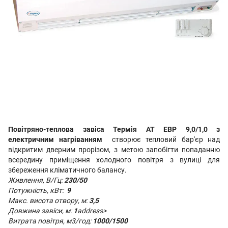
Повітряно-теплова завіса Термія АТ ЕВР 9,0/1,0 з
електричним нагріванням
створює тепловий бар'єр над
відкритим дверним прорізом, з метою запобігти попаданню
всередину приміщення холодного повітря з вулиці для
збереження кліматичного балансу.
Живлення, В/Гц:
230/50
Потужність, кВт:
9
Макс. висота отвору, м
:
3,5
Довжина завіси, м:
1
address>
Витрата повітря, м3/год:
1000/1500