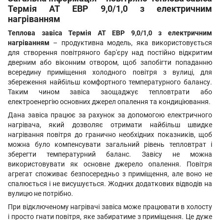
Термія АТ ЕВР 9,0/1,0 з електричним
нагріванням
Теплова завіса Термія АТ ЕВР 9,0/1,0 з електричним
нагріванням
– продуктивна модель, яка використовується
для створення повітряного бар'єру над постійно відкритим
дверним або віконним отвором, щоб запобігти попаданню
всередину приміщення холодного повітря з вулиці, для
збереження найбільш комфортного температурного балансу.
Таким чином завіса заощаджує тепловтрати або
електроенергію основних джерел опалення та кондиціювання.
Дана завіса працює за рахунок за допомогою електричного
нагрівача, який дозволяє отримати найбільш швидке
нагрівання повітря до гранично необхідних показників, щоб
можна було компенсувати загальний рівень тепловтрат і
зберегти температурний баланс. Завісу не можна
використовувати як основне джерело опалення. Повітря
агрегат споживає безпосередньо з приміщення, але воно не
спалюється і не висушується. Жодних додаткових відводів на
вулицю не потрібно.
При відключеному нагрівачі завіса може працювати в холосту
і просто гнати повітря, яке забиратиме з приміщення. Це дуже