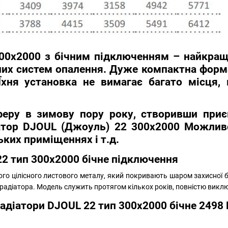
00х2000 з бічним підключенням
– найкраще
их систем опалення. Дуже компактна форма 
Їхня установка не вимагає багато місця, 
еру в зимову пору року, створивши приє
атор DJOUL (Джоуль) 22 300х2000
Можливо
ких приміщеннях і т.д.
22 тип 300х2000 бічне підключення
го цілісного листового металу, який покривають шаром захисної 
радіатора. Модель служить протягом кількох років, повністю виклю
радіатори DJOUL 22 тип 300х2000 бічне 2498 