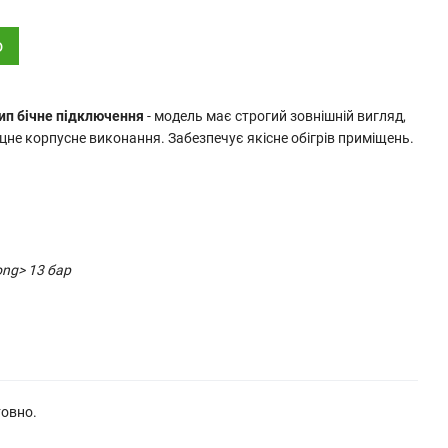
о
ип бічне підключення
- модель має строгий зовнішній вигляд,
міцне корпусне виконання. Забезпечує якісне обігрів приміщень.
ng> 13 бар
товно.