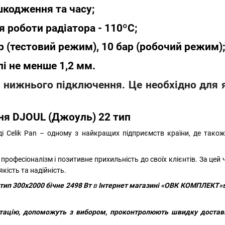
ошкодження та часу;
 роботи радіатора - 110ºС;
р (тестовий режим), 10 бар (робочий режим)
і не менше 1,2 мм.
 і нижнього підключення. Це необхідно для 
ння DJOUL (Джоуль) 22 тип
 Celik Pan – одному з найкращих підприємств країни, де також
 професіоналізм і позитивне прихильність до своїх клієнтів. За цей
якість та надійність.
тип 300х2000 бічне 2498 Вт
в
Інтернет магазині «ОВК КОМПЛЕКТ»str
тацію, допоможуть з вибором, проконтролюють швидку доставк