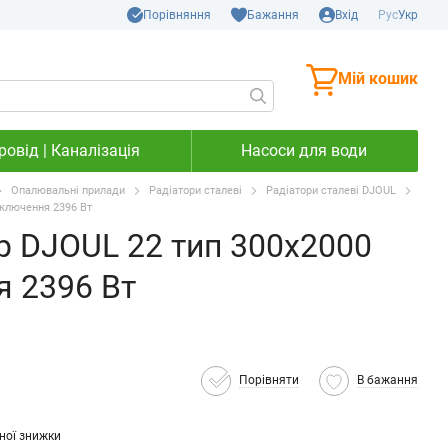
Порівняння
Бажання
Вхід
Рус
Укр
Мій кошик
овід | Каналізація
Насоси для води
Опалювальні прилади
Радіатори сталеві
Радіатори сталеві DJOUL
дключення 2396 Вт
р DJOUL 22 тип 300х2000
я 2396 Вт
Порівняти
В бажання
ної знижки