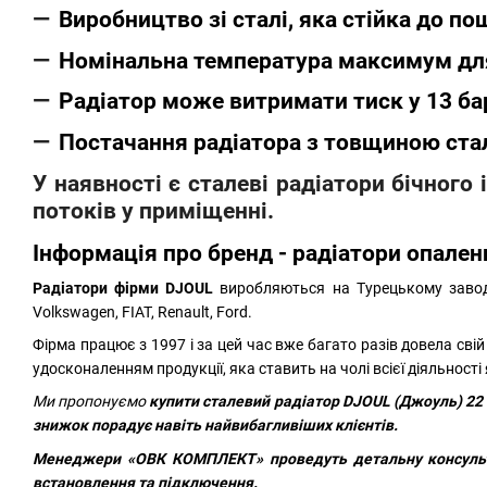
Виробництво зі сталі, яка стійка до п
Номінальна температура максимум для
Радіатор може витримати тиск у 13 ба
Постачання радіатора з товщиною стал
У наявності є сталеві радіатори бічного
потоків у приміщенні.
Інформація про бренд - радіатори опале
Радіатори фірми DJOUL
виробляються на Турецькому заводі
Volkswagen, FIAT, Renault, Ford.
Фірма працює з 1997 і за цей час вже багато разів довела свій
удосконаленням продукції, яка ставить на чолі всієї діяльності 
Ми пропонуємо
купити сталевий радіатор
DJOUL (Джоуль) 22 
знижок порадує навіть найвибагливіших клієнтів.
Менеджери
«ОВК КОМПЛЕКТ»
проведуть детальну консуль
встановлення та підключення.