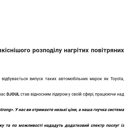
;
якіснішого розподілу нагрітих повітряних
 відбувається випуск таких автомобільних марок як Toyota,
 час
DJOUL
став відносним лідером у своїй сфері, працюючи над
ong>. У нас ви отримаєте низькі ціни, а наша гнучка система
у та по можливості нададуть додатковий спектр послуг із