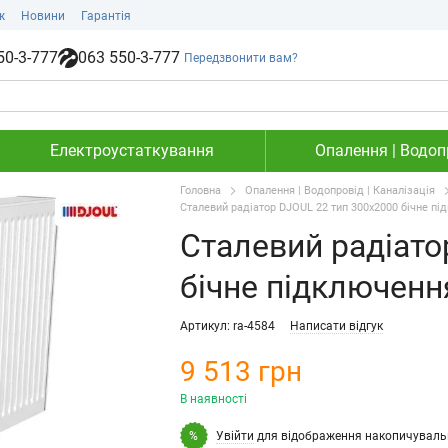
ж
Новини
Гарантія
50-3-777
063 550-3-777
Передзвонити вам?
Електроустаткування
Опалення | Водопр
Головна
Опалення | Водопровід | Каналізація
Сталевий радіатор DJOUL 22 тип 300х2000 бічне пі
Сталевий радіато
бічне підключенн
Артикул: ra-4584
Написати відгук
9 513 грн
В наявності
Увійти
для відображення накопичуваль
%