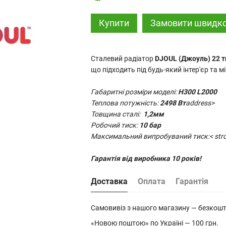
Купити
Замовити швидк
Сталевий радіатор
DJOUL (Джоуль) 22 т
що підходить під будь-який інтер'єр та 
Габаритні розміри моделі:
H300 L2000
Теплова потужність:
2498 Вт
address>
Товщина сталі:
1,2мм
Робочий тиск:
10 бар
Максимальний випробуваний тиск:< stro
Гарантія від виробника 10 років!
Доставка
Оплата
Гарантія
Самовивіз з нашого магазину — безкош
«Новою поштою» по Україні — 100 грн.