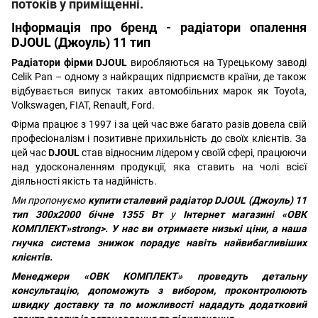
потоків у приміщенні.
Інформація про бренд - радіатори опалення
DJOUL (Джоуль) 11 тип
Радіатори фірми DJOUL
виробляються на Турецькому заводі
Celik Pan – одному з найкращих підприємств країни, де також
відбувається випуск таких автомобільних марок як Toyota,
Volkswagen, FIAT, Renault, Ford.
Фірма працює з 1997 і за цей час вже багато разів довела свій
професіоналізм і позитивне прихильність до своїх клієнтів. За
цей час
DJOUL
став відносним лідером у своїй сфері, працюючи
над удосконаленням продукції, яка ставить на чолі всієї
діяльності якість та надійність.
Ми пропонуємо
купити сталевий радіатор
DJOUL (Джоуль) 11
тип 300х2000 бічне 1355 Вт
у
Інтернет магазині «ОВК
КОМПЛЕКТ»strong>. У нас ви отримаєте низькі ціни, а наша
гнучка система знижок порадує навіть найвибагливіших
клієнтів.
Менеджери
«ОВК КОМПЛЕКТ»
проведуть детальну
консультацію, допоможуть з вибором, проконтролюють
швидку доставку та по можливості нададуть додатковий