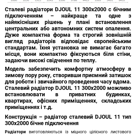
Сталеві радіатори
DJOUL 11 300х2000 с бічним
підключенням
– найкраще та одне з
найякісніших рішень у плані встановлення
центральних або автономних систем опалення.
Дуже компактна форма та строгий зовнішній
вигляд радіаторів відповідає європейським
стандартам. Їхня установка не вимагає багато
місця, вони компактно фіксуються біля стіни,
задаючи високі свідчення по теплу.
Модель забезпечить комфортну атмосферу в
зимову пору року, створивши приємний затишок
для роботи і звичайного проведення часу вдома.
Сталевий радіатор DJOUL 11 300х2000
можливо
встановлювати в приватних будинках,
квартирах, офісних приміщеннях, складських
приміщеннях і т.д.
Конструкція –
радіатор сталевий DJOUL
11 тип
300х2000 бічне підключення
Радіатори
виготовляються із міцного цілісного листового