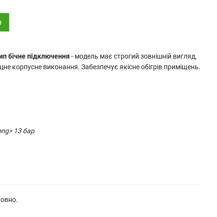
о
ип бічне підключення
- модель має строгий зовнішній вигляд,
міцне корпусне виконання. Забезпечує якісне обігрів приміщень.
ng> 13 бар
товно.