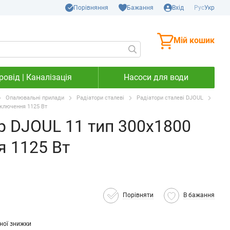
Порівняння
Бажання
Вхід
Рус
Укр
Мій кошик
овід | Каналізація
Насоси для води
Опалювальні прилади
Радіатори сталеві
Радіатори сталеві DJOUL
дключення 1125 Вт
р DJOUL 11 тип 300х1800
я 1125 Вт
Порівняти
В бажання
ної знижки