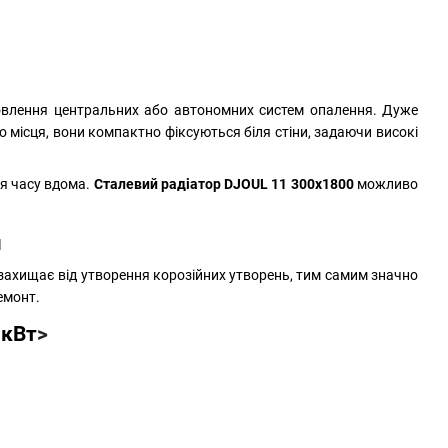
новлення центральних або автономних систем опалення. Дуже
 місця, вони компактно фіксуються біля стіни, задаючи високі
я часу вдома.
Сталевий радіатор DJOUL 11 300х1800
можливо
я
 захищає від утворення корозійних утворень, тим самим значно
емонт.
 кВт
>