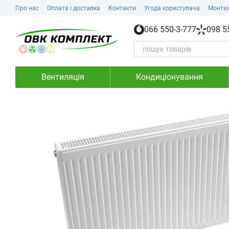
Перейти до основного контенту
Про нас
Оплата і доставка
Контакти
Угода користувача
Монта
066 550-3-777
098 5
Вентиляція
Кондиціонування