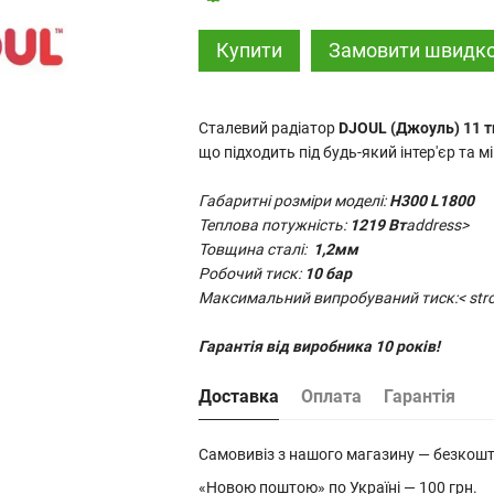
Купити
Замовити швидк
Сталевий радіатор
DJOUL (Джоуль) 11 т
що підходить під будь-який інтер'єр та 
Габаритні розміри моделі:
H300 L1800
Теплова потужність:
1219 Вт
address>
Товщина сталі:
1,2мм
Робочий тиск:
10 бар
Максимальний випробуваний тиск:< stro
Гарантія від виробника 10 років!
Доставка
Оплата
Гарантія
Самовивіз з нашого магазину — безкош
«Новою поштою» по Україні — 100 грн.