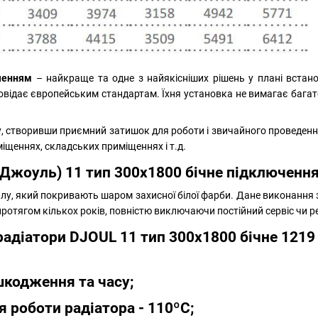
ченням
– найкраще та одне з найякісніших рішень у плані вста
овідає європейським стандартам. Їхня установка не вимагає багато
, створивши приємний затишок для роботи і звичайного проведенн
іщеннях, складських приміщеннях і т.д.
 (Джоуль)
11 тип 300х1800 бічне підключенн
алу, який покривають шаром захисної білої фарби. Дане виконання
ротягом кількох років, повністю виключаючи постійний сервіс чи р
 радіатори DJOUL 11 тип 300х1800 бічне 1219
ошкодження та часу;
 роботи радіатора - 110ºС;