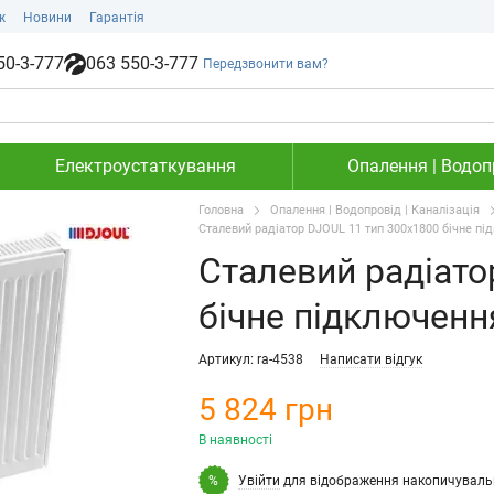
ж
Новини
Гарантія
50-3-777
063 550-3-777
Передзвонити вам?
Електроустаткування
Опалення | Водопр
Головна
Опалення | Водопровід | Каналізація
Сталевий радіатор DJOUL 11 тип 300х1800 бічне пі
Сталевий радіато
бічне підключенн
Артикул: ra-4538
Написати відгук
5 824 грн
В наявності
Увійти
для відображення накопичуваль
%