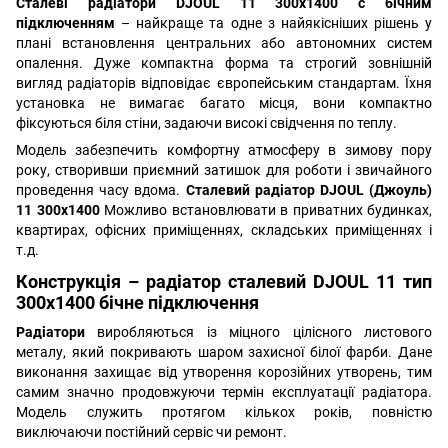
Сталеві радіатори
DJOUL 11 300х1400 с бічним
підключенням
– найкраще та одне з найякісніших рішень у
плані встановлення центральних або автономних систем
опалення. Дуже компактна форма та строгий зовнішній
вигляд радіаторів відповідає європейським стандартам. Їхня
установка не вимагає багато місця, вони компактно
фіксуються біля стіни, задаючи високі свідчення по теплу.
Модель забезпечить комфортну атмосферу в зимову пору
року, створивши приємний затишок для роботи і звичайного
проведення часу вдома.
Сталевий радіатор DJOUL (Джоуль)
11 300х1400
Можливо встановлювати в приватних будинках,
квартирах, офісних приміщеннях, складських приміщеннях і
т.д.
Конструкція –
радіатор сталевий DJOUL
11 тип
300х1400 бічне підключення
Радіатори
виробляються із міцного цілісного листового
металу, який покривають шаром захисної білої фарби. Дане
виконання захищає від утворення корозійних утворень, тим
самим значно продовжуючи термін експлуатації радіатора.
Модель служить протягом кількох років, повністю
виключаючи постійний сервіс чи ремонт.