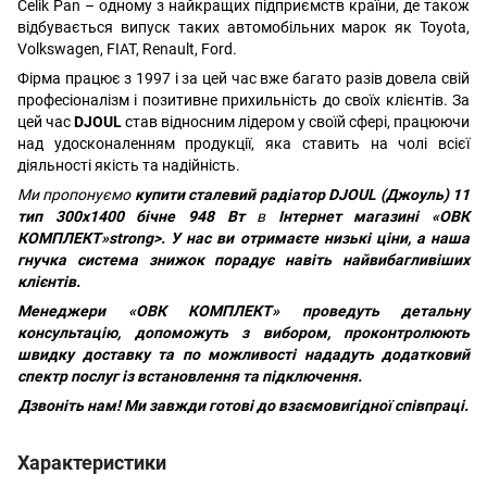
Celik Pan – одному з найкращих підприємств країни, де також
відбувається випуск таких автомобільних марок як Toyota,
Volkswagen, FIAT, Renault, Ford.
Фірма працює з 1997 і за цей час вже багато разів довела свій
професіоналізм і позитивне прихильність до своїх клієнтів. За
цей час
DJOUL
став відносним лідером у своїй сфері, працюючи
над удосконаленням продукції, яка ставить на чолі всієї
діяльності якість та надійність.
Ми пропонуємо
купити сталевий радіатор
DJOUL (Джоуль) 11
тип 300х1400 бічне 948 Вт
в
Інтернет магазині «ОВК
КОМПЛЕКТ»strong>. У нас ви отримаєте низькі ціни, а наша
гнучка система знижок порадує навіть найвибагливіших
клієнтів.
Менеджери
«ОВК КОМПЛЕКТ»
проведуть детальну
консультацію, допоможуть з вибором, проконтролюють
швидку доставку та по можливості нададуть додатковий
спектр послуг із встановлення та підключення.
Дзвоніть нам!
Ми завжди готові до взаємовигідної співпраці.
Характеристики