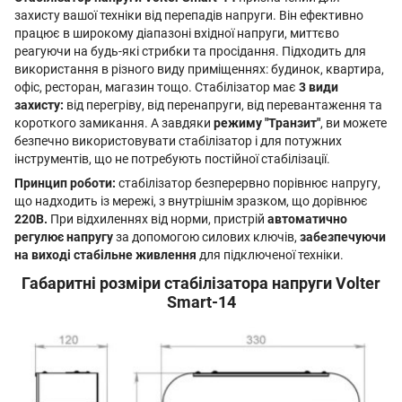
захисту вашої техніки від перепадів напруги. Він ефективно
працює в широкому діапазоні вхідної напруги, миттєво
реагуючи на будь-які стрибки та просідання. Підходить для
використання в різного виду приміщеннях: будинок, квартира,
офіс, ресторан, магазин тощо. Стабілізатор має
3 види
захисту:
від перегріву, від перенапруги, від перевантаження та
короткого замикання. А завдяки
режиму "Транзит"
, ви можете
безпечно використовувати стабілізатор і для потужних
інструментів, що не потребують постійної стабілізації.
Принцип роботи:
стабілізатор безперервно порівнює напругу,
що надходить із мережі, з внутрішнім зразком, що дорівнює
220В.
При відхиленнях від норми, пристрій
автоматично
регулює напругу
за допомогою силових ключів,
забезпечуючи
на виході стабільне живлення
для підключеної техніки.
Габаритні розміри стабілізатора напруги Volter
Smart-14