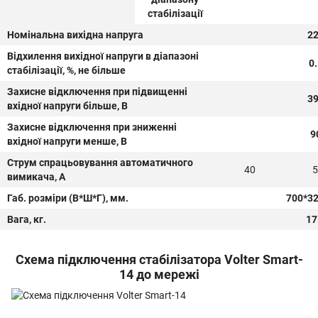
стабілізації
Номінальна вихідна напруга
2
Відхилення вихідної напруги в діапазоні
0
стабілізації, %, не більше
Захисне відключення при підвищенні
3
вхідної напруги більше, В
Захисне відключення при зниженні
9
вхідної напруги менше, В
Струм спрацьовування автоматичного
40
5
вимикача, А
Габ. розміри (В*Ш*Г), мм.
700*3
Вага, кг.
17
Схема підключення стабілізатора Volter Smart-
14 до мережі