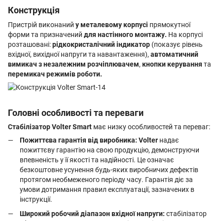
Конструкція
Пристрій виконаний
у металевому корпусі
прямокутної
форми та призначений
для настінного монтажу.
На корпусі
розташовані:
рідкокристалічний індикатор
(показує рівень
вхідної, вихідної напруги та навантаження),
автоматичний
вимикач з незалежним розчіплювачем
,
кнопки керування
та
перемикач режимів роботи.
Головні особливості та переваги
Стабілізатор Volter Smart
має низку особливостей та переваг:
Пожиттєва гарантія від виробника:
Volter
надає
пожиттєву гарантію на свою продукцію, демонструючи
впевненість у її якості та надійності. Це означає
безкоштовне усунення будь-яких виробничих дефектів
протягом необмеженого періоду часу. Гарантія діє за
умови дотримання правил експлуатації, зазначених в
інструкції.
Широкий робочий діапазон вхідної напруги:
стабілізатор