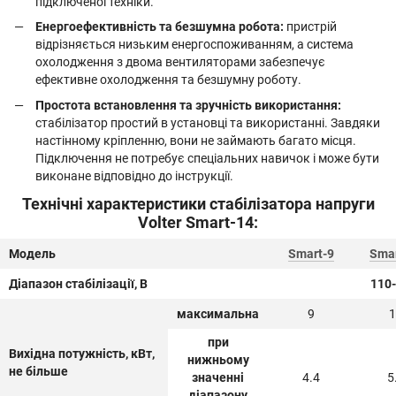
підключеної техніки.
Енергоефективність та безшумна робота:
пристрій
відрізняється низьким енергоспоживанням, а система
охолодження з двома вентиляторами забезпечує
ефективне охолодження та безшумну роботу.
Простота встановлення та зручність використання:
стабілізатор простий в установці та використанні. Завдяки
настінному кріпленню, вони не займають багато місця.
Підключення не потребує спеціальних навичок і може бути
виконане відповідно до інструкції.
Технічні характеристики стабілізатора напруги
Volter Smart-14:
Модель
Smart-9
Smar
Діапазон стабілізації, В
110
максимальна
9
1
при
Вихідна потужність, кВт,
нижньому
не більше
значенні
4.4
5
діапазону