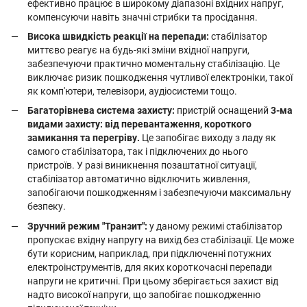
ефективно працює в широкому діапазоні вхідних напруг,
компенсуючи навіть значні стрибки та просідання.
Висока швидкість реакції на перепади:
стабілізатор
миттєво реагує на будь-які зміни вхідної напруги,
забезпечуючи практично моментальну стабілізацію. Це
виключає ризик пошкодження чутливої ​​електроніки, такої
як комп'ютери, телевізори, аудіосистеми тощо.
Багаторівнева система захисту:
пристрій оснащений
3-ма
видами захисту: від перевантаження, короткого
замикання та перегріву.
Це запобігає виходу з ладу як
самого стабілізатора, так і підключених до нього
пристроїв. У разі виникнення позаштатної ситуації,
стабілізатор автоматично відключить живлення,
запобігаючи пошкодженням і забезпечуючи максимальну
безпеку.
Зручний режим "Транзит":
у даному режимі стабілізатор
пропускає вхідну напругу на вихід без стабілізації. Це може
бути корисним, наприклад, при підключенні потужних
електроінструментів, для яких короткочасні перепади
напруги не критичні. При цьому зберігається захист від
надто високої напруги, що запобігає пошкодженню