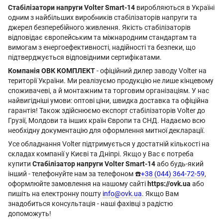
Стабілізатори напруги Volter Smart-14
виробляються в Україні
одним з найбільших виробників стабілізаторів напруги та
джерел безперебійного живлення. Якість стабілізаторів
відповідає європейським та міжнародним стандартам та
вимогам з енергоефективності, надійності та безпеки, що
підтверджується відповідними сертифікатами.
Компанія ОВК КОМПЛЕКТ
- офіційний дилер заводу Volter на
території України. Ми реалізуємо продукцію не лише кінцевому
споживачеві, а й монтажним та торговим організаціям. У нас
найвигідніші умови: оптові ціни, швидка доставка та офіційна
гарантія! Також здійснюємо експорт стабілізаторів Volter до
Грузії, Молдови та інших країн Європи та СНД. Надаємо всю
необхідну документацію для оформлення митної декларації.
Усе обладнання Volter підтримується у достатній кількості на
складах компанії у Києві та Дніпрі. Якщо у Вас є потреба
купити
Стабілізатор напруги Volter Smart-14
або будь-який
інший - телефонуйте нам за телефоном ☎️
+38 (044) 364-72-59
,
оформлюйте замовлення на нашому сайті
https://ovk.ua
або
пишіть на електронну пошту
info@ovk.ua
. Якщо Вам
знадобиться консультація - наші фахівці з радістю
допоможуть!