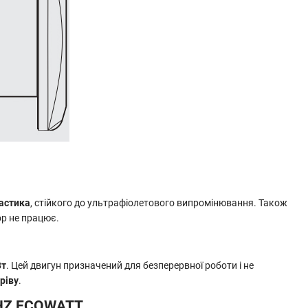
ластика
, стійкого до ультрафіолетового випромінювання. Також
ор не працює.
Вт
. Цей двигун призначений для безперервної роботи і не
ріву
.
 CHZ ECOWATT