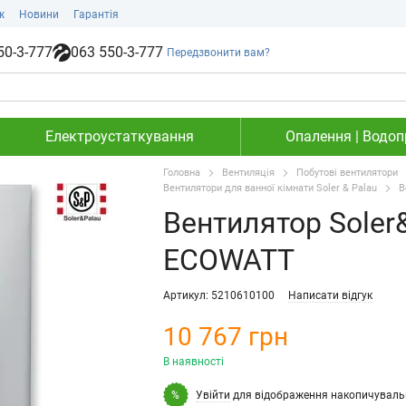
ж
Новини
Гарантія
50-3-777
063 550-3-777
Передзвонити вам?
Електроустаткування
Опалення | Водопр
Головна
Вентиляція
Побутові вентилятори
Вентилятори для ванної кімнати Soler & Palau
В
Вентилятор Soler&
ECOWATT
Артикул: 5210610100
Написати відгук
10 767 грн
В наявності
Увійти
для відображення накопичуваль
%