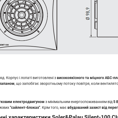
д. Корпус і лопаті виготовлені з
високоякісного та міцного АБС-п
лапаном
, що запобігає зворотньому потоку повітря, коли вентилят
тковим електродвигуном
з мінімальним енергоспоживанням від
5 
умових
"сайлент-блоках"
. Крім того, має
вбудований захист від перег
ні характеристики Soler&Palau Silent-100