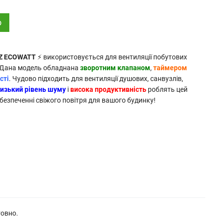
о
HZ ECOWATT
⚡ використовується для вентиляції побутових
. Дана модель обладнана
зворотним клапаном
,
таймером
сті
. Чудово підходить для вентиляції душових, санвузлів,
изький рівень шуму
і
висока продуктивність
роблять цей
езпеченні свіжого повітря для вашого будинку!
товно.