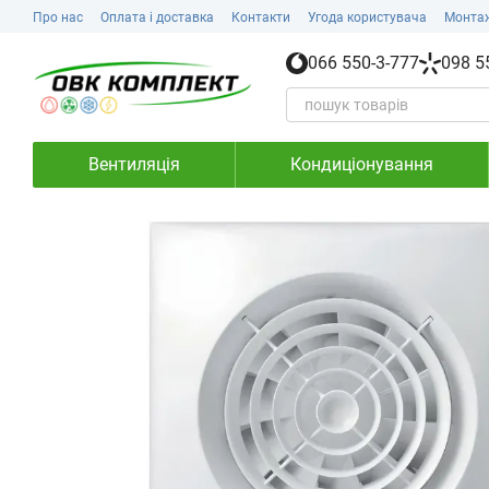
Перейти до основного контенту
Про нас
Оплата і доставка
Контакти
Угода користувача
Монта
066 550-3-777
098 5
Вентиляція
Кондиціонування