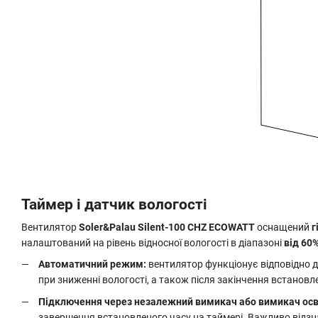
Таймер і датчик вологості
Вентилятор
Soler&Palau Silent-100 CHZ ECOWATT
оснащений
г
налаштований на рівень відносної вологості в діапазоні
від 60
Автоматичний режим:
вентилятор функціонує відповідно д
при зниженні вологості, а також після закінчення встановл
Підключення через незалежний вимикач або вимикач осв
завершення встановленого часу на таймері. Важливо відз