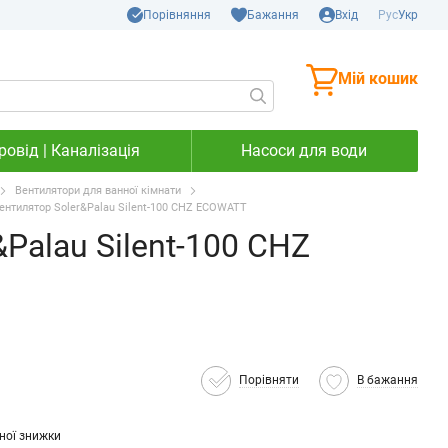
Порівняння
Бажання
Вхід
Рус
Укр
Мій кошик
овід | Каналізація
Насоси для води
Вентилятори для ванної кімнати
ентилятор Soler&Palau Silent-100 CHZ ECOWATT
Palau Silent-100 CHZ
Порівняти
В бажання
ної знижки