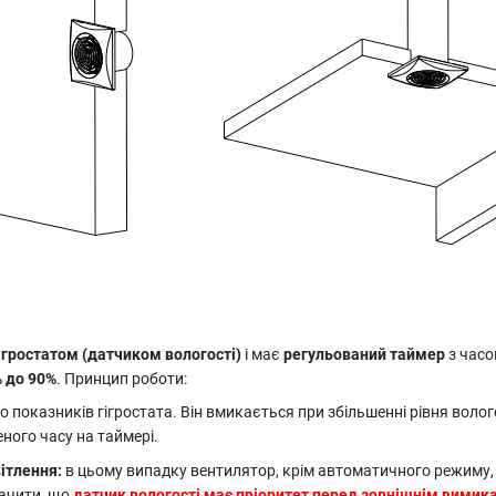
ігростатом (датчиком вологості)
і має
регульований таймер
з часо
% до 90%
. Принцип роботи:
о показників гігростата. Він вмикається при збільшенні рівня воло
еного часу на таймері.
ітлення:
в цьому випадку вентилятор, крім автоматичного режиму, а
начити, що
датчик вологості має пріоритет перед зовнішнім вимик