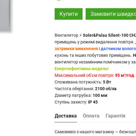
Купити
Замовити швидк
Вентилятор ⚡
Soler&Palau Silent-100 C
приміщень у режимі видалення повітря
затримки вимкнення
і
датчиком волого
кухонь та інших побутових приміщень.
Н
вентилятор незамінним помічником у заб
Енергоефективна модель!
Максимальний об'єм повітря:
95 м³/год
Споживана потужність:
5 Вт
Частота обертання:
2100 об/хв
Діаметр патрубка:
100 мм
Ступінь захисту:
IP 45
Доставка
Оплата
Гарантія
Самовивіз з нашого магазину — безкош