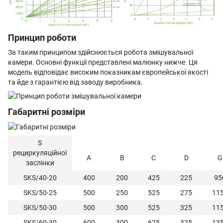
Принцип роботи
За таким принципом здійснюється робота змішувальної
камери. Основні функції представлені малюнку нижче. Ця
модель відповідає високим показникам європейської якості
та йде з гарантією від заводу виробника.
Габаритні розміри
S
рециркуляційної
А
B
C
D
G
заслінки
SKS/40-20
400
200
425
225
95
SKS/50-25
500
250
525
275
11
SKS/50-30
500
300
525
325
11
SKS/60-30
600
300
625
325
13