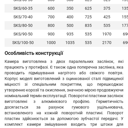
SKS/60-35
600
350
625
375
13
SKS/70-40
700
400
725
425
15
SKS/80-50
800
500
835
535
17
SKS/90-50
900
935
535
1970
69
SKS/100-50
1000
1035
535
2170
69
Особливість конструкції
Камера виготовлена ​​з двох паралельних заслінок, які
працюють у протифазі. Є також одна поперечна заслінка, яка
проводить підмішування нагрітого або свіжого повітря.
Корпус моделі виготовлений з оцинкованої сталі підвищеної
міцності зі спеціальним покриттям, що перешкоджає
утворенню корозії та окислення, значною мірою продовжуючи
номінальний термін експлуатації. Поворотні пластини заслінок
виготовлені з алюмінієвого профілю. Герметичність
досягається за рахунок гумового ущільнювача,
встановленого на кожній поворотній пластині. Поворот
пластин здійснюється за допомогою зубчастої передачі. У
комплект камери змішування входить три штоки для