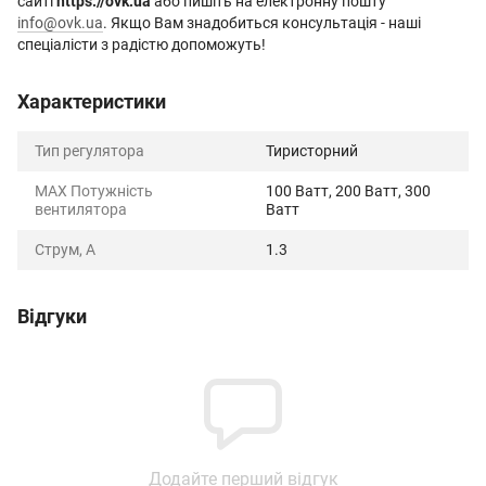
сайті
https://ovk.ua
або пишіть на електронну пошту
info@ovk.ua
. Якщо Вам знадобиться консультація - наші
спеціалісти з радістю допоможуть!
Характеристики
Тип регулятора
Тиристорний
MAX Потужність
100 Ватт, 200 Ватт, 300
вентилятора
Ватт
Струм, А
1.3
Відгуки
Додайте перший відгук