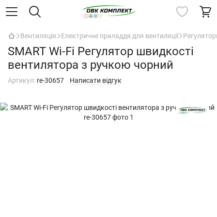
Вентиляція
Електричне приладдя для вентиляції
Регулятор
SMART Wi-Fi Регулятор швидкості
вентилятора з ручкою чорний
Артикул:
re-30657
Написати відгук