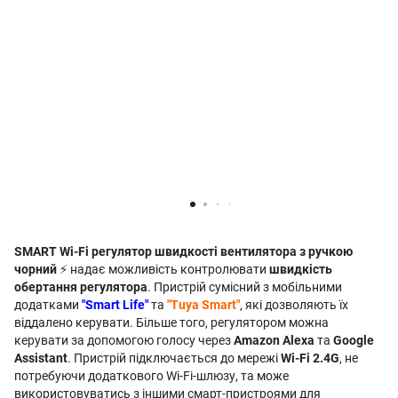
SMART Wi-Fi регулятор швидкості вентилятора з ручкою
чорний
⚡ надає можливість контролювати
швидкість
обертання регулятора
. Пристрій сумісний з мобільними
додатками
"Smart Life"
та
"Tuya Smart"
, які дозволяють їх
віддалено керувати. Більше того, регулятором можна
керувати за допомогою голосу через
Amazon Alexa
та
Google
Assistant
. Пристрій підключається до мережі
Wi-Fi 2.4G
, не
потребуючи додаткового Wi-Fi-шлюзу, та може
використовуватись з іншими смарт-пристроями для