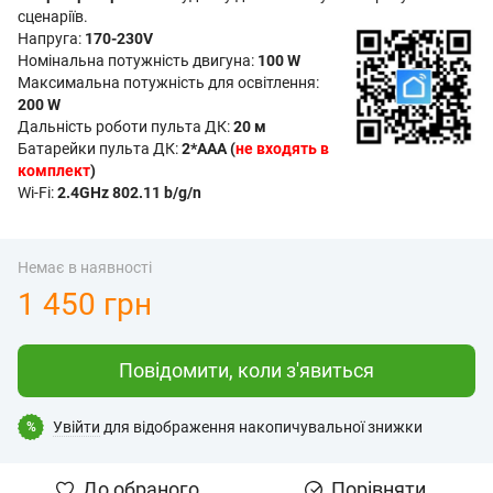
сценаріїв.
Напруга:
170-230V
Номінальна потужність двигуна:
100 W
Максимальна потужність для освітлення:
200 W
Дальність роботи пульта ДК:
20 м
Батарейки пульта ДК:
2*AAA (
не входять в
комплект
)
Wi-Fi:
2.4GHz 802.11 b/g/n
Немає в наявності
1 450 грн
Повідомити, коли з'явиться
Увійти
для відображення накопичувальної знижки
%
До обраного
Порівняти