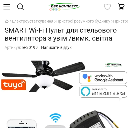
Електроустаткування
Пристрої розумного будинку
Пристр
SMART Wi-Fi Пульт для стельового
вентилятора з увім./вимк. світла
Артикул:
re-30199
Написати відгук