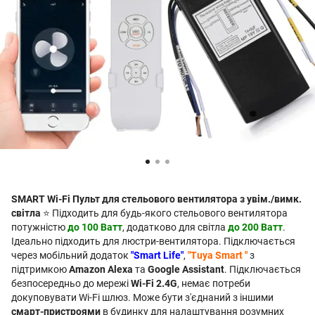
SMART Wi-Fi Пульт для стельового вентилятора з увім./вимк.
світла
⭐ Підходить для будь-якого стельового вентилятора
потужністю
до 100 Ватт
, додатково для світла
до 200 Ватт
.
Ідеально підходить для люстри-вентилятора. Підключається
через мобільний додаток
"Smart Life"
,
"Tuya Smart "
з
підтримкою
Amazon Alexa
та
Google Assistant
. Підключається
безпосередньо до мережі
Wi-Fi 2.4G
, немає потреби
докуповувати Wi-Fi шлюз. Може бути з'єднаний з іншими
смарт-пристроями
в будинку для налаштування розумних