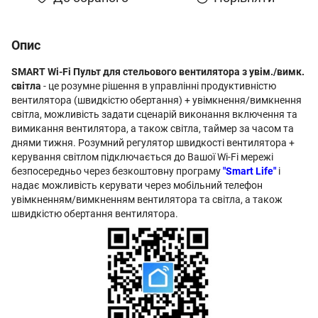
Опис
SMART Wi-Fi Пульт для стельового вентилятора з увім./вимк.
світла
- це розумне рішення в управлінні продуктивністю
вентилятора (швидкістю обертання) + увімкнення/вимкнення
світла, можливість задати сценарій виконання включення та
вимикання вентилятора, а також світла, таймер за часом та
днями тижня. Розумний регулятор швидкості вентилятора +
керування світлом підключається до Вашої Wi-Fi мережі
безпосередньо через безкоштовну програму
"Smart Life"
і
надає можливість керувати через мобільний телефон
увімкненням/вимкненням вентилятора та світла, а також
швидкістю обертання вентилятора.