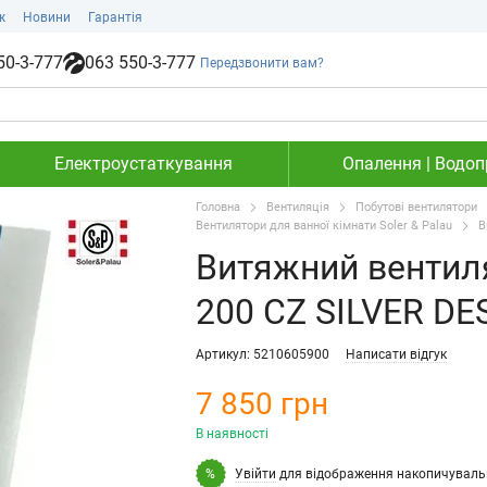
ж
Новини
Гарантія
50-3-777
063 550-3-777
Передзвонити вам?
Електроустаткування
Опалення | Водопр
Головна
Вентиляція
Побутові вентилятори
Вентилятори для ванної кімнати Soler & Palau
В
Витяжний вентиля
200 CZ SILVER DES
Артикул: 5210605900
Написати відгук
7 850 грн
В наявності
Увійти
для відображення накопичуваль
%