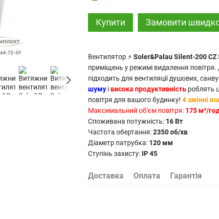
Купити
Замовити швидк
Вентилятор ⚡
Soler&Palau Silent-200 CZ 
приміщень у режимі видалення повітря
підходить для вентиляції душових, санву
шуму
і
висока продуктивність
роблять ц
повітря для вашого будинку!
4 змінні к
Максимальний об'єм повітря:
175 м³/го
Споживана потужність:
16 Вт
Частота обертання:
2350 об/хв
Діаметр патрубка:
120 мм
Ступінь захисту:
IP 45
Доставка
Оплата
Гарантія