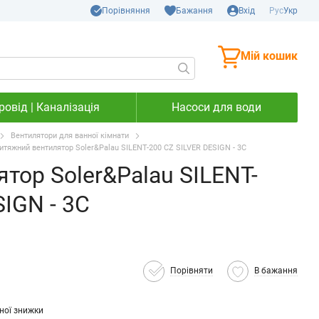
Порівняння
Бажання
Вхід
Рус
Укр
Мій кошик
овід | Каналізація
Насоси для води
Вентилятори для ванної кімнати
итяжний вентилятор Soler&Palau SILENT-200 CZ SILVER DESIGN - 3C
тор Soler&Palau SILENT-
IGN - 3C
Порівняти
В бажання
ної знижки