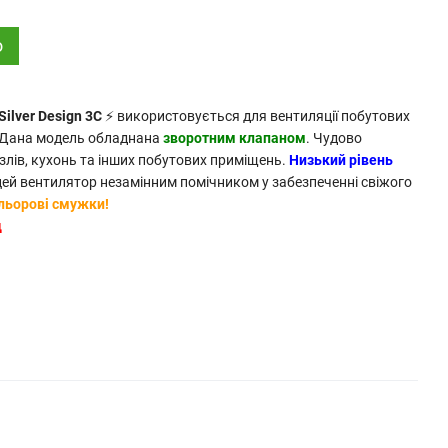
о
Silver Design 3C
⚡ використовується для вентиляції побутових
. Дана модель обладнана
зворотним клапаном
. Чудово
злів, кухонь та інших побутових приміщень.
Низький рівень
ей вентилятор незамінним помічником у забезпеченні свіжого
ольорові смужки!
д