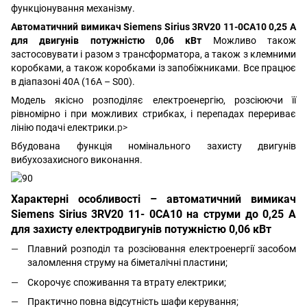
функціонування механізму.
Автоматичний вимикач
Siemens Sirius 3RV20 11-0CA10 0,25 А
для двигунів потужністю 0,06 кВт
Можливо також
застосовувати і разом з трансформатора, а також з клемними
коробками, а також коробками із запобіжниками. Все працює
в діапазоні 40А (16А – S00).
Модель якісно розподіляє електроенергію, розсіюючи її
рівномірно і при можливих стрибках, і перепадах перериває
лінію подачі електрики.
p>
Вбудована функція номінального захисту двигунів
вибухозахисного виконання.
Характерні особливості –
автоматичний вимикач
Siemens Sirius 3RV20 11- 0CA10 на струми до 0,25 А
для захисту електродвигунів потужністю 0,06 кВт
Плавний розподіл та розсіювання електроенергії засобом
заломлення струму на біметалічні пластини;
Скорочує споживання та втрату електрики;
Практично повна відсутність шафи керування;