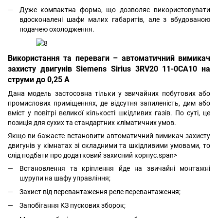
Дуже компактна форма, що дозволяє використовувати
вдосконалені шафи малих габаритів, але з вбудованою
подачею охолодження.
Використання та переваги – автоматичний вимикач
захисту двигунів Siemens Sirius 3RV20 11-0CA10 на
струми до 0,25 А
Дана модель застосовна тільки у звичайних побутових або
промислових приміщеннях, де відсутня запиленість, дим або
вміст у повітрі великої кількості шкідливих газів. По суті, це
позиція для сухих та стандартних кліматичних умов.
Якщо ви бажаєте встановити автоматичний вимикач захисту
двигунів у кімнатах зі складними та шкідливими умовами, то
слід подбати про додатковий захисний корпус.span>
Встановлення та кріплення йде на звичайні монтажні
шурупи на шафу управління;
Захист від перевантаження реле перевантаження;
Запобігання КЗ пускових зборок;