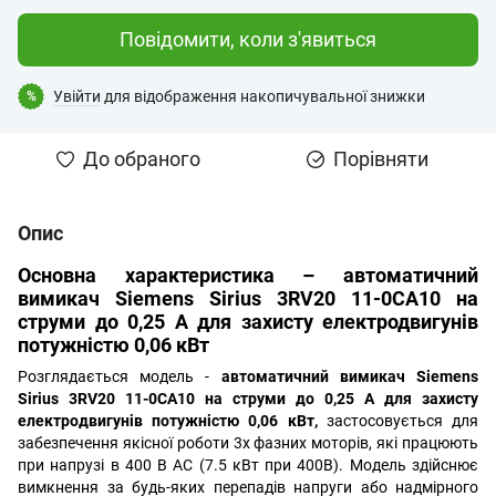
Повідомити, коли з'явиться
Увійти
для відображення накопичувальної знижки
%
До обраного
Порівняти
Опис
Основна характеристика –
автоматичний
вимикач
Siemens Sirius 3RV20 11-0CA10 на
струми до 0,25 А для захисту електродвигунів
потужністю 0,06 кВт
Розглядається модель -
автоматичний вимикач Siemens
Sirius 3RV20 11-0CA10 на струми до 0,25 А для захисту
електродвигунів потужністю 0,06 кВт,
застосовується для
забезпечення якісної роботи 3х фазних моторів, які працюють
при напрузі в 400 В AC (7.5 кВт при 400В). Модель здійснює
вимкнення за будь-яких перепадів напруги або надмірного