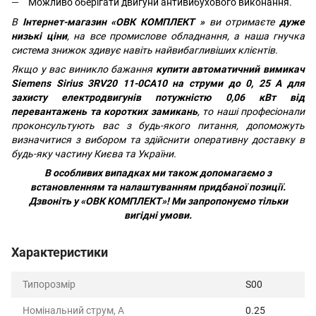
Можливо оберігати двигуни антивибухового виконання.
В
Інтернет-магазин «ОВК КОМПЛЕКТ »
ви отримаєте
дуже
низькі ціни
, на все промислове обладнання, а наша гнучка
система знижок здивує навіть найвибагливіших клієнтів.
Якщо у вас виникло бажання
купити автоматичний вимикач
Siemens Sirius 3RV20 11-0CA10 на струми до 0, 25 А для
захисту електродвигунів потужністю 0,06 кВт від
перевантажень та коротких замикань
, то наші професіонали
проконсультують вас з будь-якого питання, допоможуть
визначитися з вибором та здійснити оперативну доставку в
будь-яку частину Києва та України.
В особливих випадках ми також допомагаємо з
встановленням та налаштуванням придбаної позиції.
Дзвоніть у «ОВК КОМПЛЕКТ»!
Ми запропонуємо тільки
вигідні умови.
Характеристики
Типорозмір
S00
Номінальний струм, А
0.25