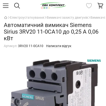
Електроустаткування
Вимикачі захисту двигунів
Вимикачі 
Автоматичний вимикач Siemens
Sirius 3RV20 11-0CA10 до 0,25 А 0,06
кВт
Артикул:
3RV20 11-0CA10
Написати відгук