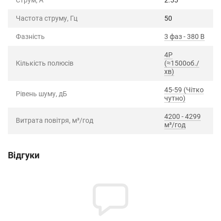
Струм, А
2.55
Частота струму, Гц
50
Фазність
3 фаз - 380 В
4P
Кількість полюсів
(≈1500об./
хв)
45-59 (Чітко
Рівень шуму, дБ
чутно)
4200 - 4299
Витрата повітря, м³/год
м³/год
Відгуки