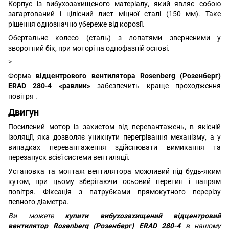
Корпус із вибухозахищеного матеріалу, який являє собою
загартований і цілісний лист міцної сталі (150 мм). Таке
рішення однозначно убереже від корозії.
Обертальне колесо (сталь) з лопатями зверненими у
зворотний бік, при моторі на однофазній основі.
>
Форма
відцентрового вентилятора Rosenberg (Розенберг)
ERAD 280-4 «равлик»
забезпечить краще проходження
повітря .
Двигун
Посилений мотор із захистом від перевантажень, в якісній
ізоляції, яка дозволяє уникнути перегрівання механізму, а у
випадках перевантаження здійснювати вимикання та
перезапуск всієї системи вентиляції.
Установка та монтаж вентилятора можливий під будь-яким
кутом, при цьому зберігаючи осьовий перетин і напрям
повітря. Фіксація з патрубками прямокутного перерізу
певного діаметра.
Ви можете
купити вибухозахищений відцентровий
вентилятор Rosenberg (Розенберг) ERAD 280-4
в нашому